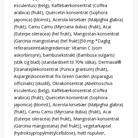
esculentus) (belg), Kaffebærkonsentrat (Coffea
arabica) (frukt), Quercetin-konsentrat (Sophora
japonica) (blomst), Acerola-kirsebær (Malpighia glabra)
(frukt), Camu Camu (Myrciaria dubia) (frukt), Acai
(Euterpe oleracea) (hel frukt), Mangostan-konsentrat
(Garcinia mangostana) (hel frukt)]50 mg-*Daglig
referanseinntakIngredienser: Vitamin C (som
askorbinsyre), bambusekstrakt (Bambusa vulgaris)
(stilk og blad) (standardisert til 70% silika), Dermaval®
[Granateplekonsentrat (Punica grantum) (frukt),
Aspargeskonsentrat fra Green Garden (Asparagus
officinalis) (skudd), Okrakonsentrat (Abelmoschus
esculentus) (belg), Kaffebærkonsentrat (Coffea
arabica) (frukt), Quercetin-konsentrat (Sophora
japonica) (blomst), Acerola-kirsebær (Malpighia glabra)
(frukt), Camu Camu (Myrciaria dubia) (frukt), Acai
(Euterpe oleracea) (hel frukt), Mangostan-konsentrat
(Garcinia mangostana) (hel frukt)], vegetarkapsel
(hydroksypropylmetylcellulose), hvitt rispulver,