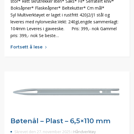
stor* Rett skrutrekker liten* Saks* Fil* Serratert kniv*
Boksåpner* Flaskeåpner* Beltekutter* Cm mål*
Syl Multiverktøyet er laget i rustfritt 420J2/J1 stål og
leveres med nylonveske.Vekt: 240gLengde sammenlagt:
104mm Leveres i gaveeske. Pris: 399,- nok Gammel
pris: 399,- nok Se beste…
Fortsett å lese
Bøtenål – Plast – 6,5×110 mm
Skrevet den 27. november 2025 i
Håndverktøy