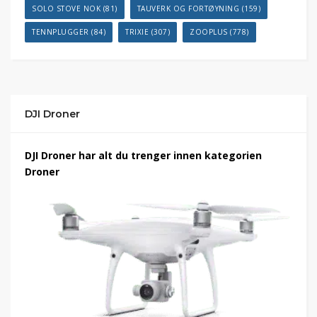
SOLO STOVE NOK
(81)
TAUVERK OG FORTØYNING
(159)
TENNPLUGGER
(84)
TRIXIE
(307)
ZOOPLUS
(778)
DJI Droner
DJI Droner har alt du trenger innen kategorien
Droner