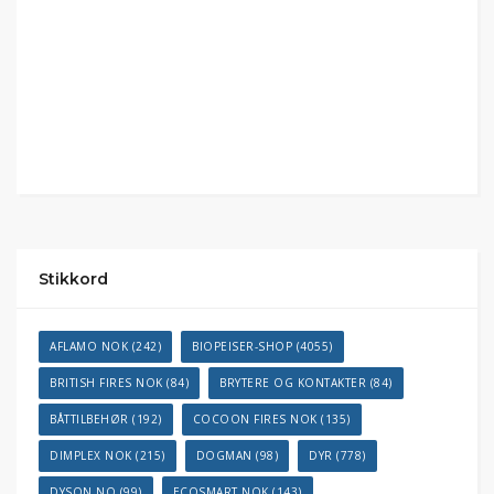
Stikkord
AFLAMO NOK
(242)
BIOPEISER-SHOP
(4055)
BRITISH FIRES NOK
(84)
BRYTERE OG KONTAKTER
(84)
BÅTTILBEHØR
(192)
COCOON FIRES NOK
(135)
DIMPLEX NOK
(215)
DOGMAN
(98)
DYR
(778)
DYSON NO
(99)
ECOSMART NOK
(143)