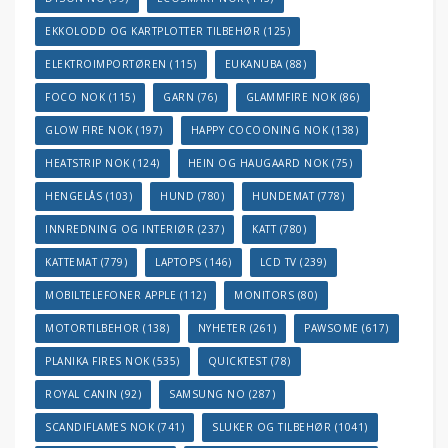
EKKOLODD OG KARTPLOTTER TILBEHØR
(125)
ELEKTROIMPORTØREN
(115)
EUKANUBA
(88)
FOCO NOK
(115)
GARN
(76)
GLAMMFIRE NOK
(86)
GLOW FIRE NOK
(197)
HAPPY COCOONING NOK
(138)
HEATSTRIP NOK
(124)
HEIN OG HAUGAARD NOK
(75)
HENGELÅS
(103)
HUND
(780)
HUNDEMAT
(778)
INNREDNING OG INTERIØR
(237)
KATT
(780)
KATTEMAT
(779)
LAPTOPS
(146)
LCD TV
(239)
MOBILTELEFONER APPLE
(112)
MONITORS
(80)
MOTORTILBEHOR
(138)
NYHETER
(261)
PAWSOME
(617)
PLANIKA FIRES NOK
(535)
QUICKTEST
(78)
ROYAL CANIN
(92)
SAMSUNG NO
(287)
SCANDIFLAMES NOK
(741)
SLUKER OG TILBEHØR
(1041)