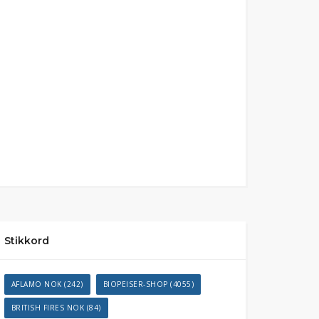
Stikkord
AFLAMO NOK
(242)
BIOPEISER-SHOP
(4055)
BRITISH FIRES NOK
(84)