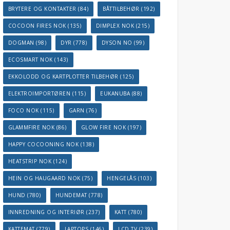
BRYTERE OG KONTAKTER
(84)
BÅTTILBEHØR
(192)
COCOON FIRES NOK
(135)
DIMPLEX NOK
(215)
DOGMAN
(98)
DYR
(778)
DYSON NO
(99)
ECOSMART NOK
(143)
EKKOLODD OG KARTPLOTTER TILBEHØR
(125)
ELEKTROIMPORTØREN
(115)
EUKANUBA
(88)
FOCO NOK
(115)
GARN
(76)
GLAMMFIRE NOK
(86)
GLOW FIRE NOK
(197)
HAPPY COCOONING NOK
(138)
HEATSTRIP NOK
(124)
HEIN OG HAUGAARD NOK
(75)
HENGELÅS
(103)
HUND
(780)
HUNDEMAT
(778)
INNREDNING OG INTERIØR
(237)
KATT
(780)
KATTEMAT
(779)
LAPTOPS
(146)
LCD TV
(239)