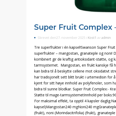
Super Fruit Complex 
Skrevet den27. november 2025 i
Kost1
av
admin
Tre superfrukter i én kapsel!Swanson Super Fruit
superfrukter – mangostan, granateple og noni! Di
kombinert gir de kraftig antioksidant-støtte, og
tarmsystemet. Mangostan, en frukt kanskje få ha
kan bidra til å beskytte cellene mot oksidativt 
har tradisjonelt sett blitt brukt i urtemedisin fo
kjent for sitt høye innhold av polyfenoler, som h
bidra til sunne blodkar. Super Fruit Complex:- Kr
Støtte til mage-tarmsystemetInnhold per boks:90 
For maksimal effekt, ta opptil 4 kapsler daglig.N
kapsel)Mangostan240 mgNoni240 mgGranateple2
(frukt), noni (Morindacitrifolia) (frukt), granate