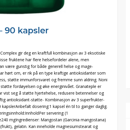
– 90 kapsler
 Complex gir deg en kraftfull kombinasjon av 3 eksotiske
sse fruktene har flere helsefordeler alene, men
 kan være gunstig for både generell helse og mage-
r hørt om, er rik på en type kraftige antioksidanter som
stress, støtte immunforsvaret og fremme sunn aldring. Noni
r å støtte fordøyelsen og øke energinivået. Granateple er
ar vist seg å støtte hjertehelse, redusere betennelser og
aftig antioksidant-støtte- Kombinasjon av 3 superfrukter-
kapslerAnbefalt dosering:1 kapsel én til to ganger daglig.
æringsinnhold:InnholdPer servering (1
40 mgIngredienser: Mangostan (Garcinia mangostana)
ple (frukt), gelatin. Kan inneholde magnesiumstearat og