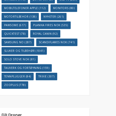
MOBILTELEFONER APPLE
(112)
MONITORS
(80)
MOTORTILBEHOR
(138)
NYHETER
(261)
PAWSOME
(617)
PLANIKA FIRES NOK
(535)
QUICKTEST
(78)
ROYAL CANIN
(92)
SAMSUNG NO
(287)
SCANDIFLAMES NOK
(741)
SLUKER OG TILBEHØR
(1041)
SOLO STOVE NOK
(81)
TAUVERK OG FORTØYNING
(159)
TENNPLUGGER
(84)
TRIXIE
(307)
ZOOPLUS
(778)
DJI Droner