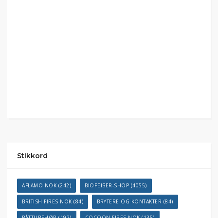
Stikkord
AFLAMO NOK
(242)
BIOPEISER-SHOP
(4055)
BRITISH FIRES NOK
(84)
BRYTERE OG KONTAKTER
(84)
BÅTTILBEHØR
(192)
COCOON FIRES NOK
(135)