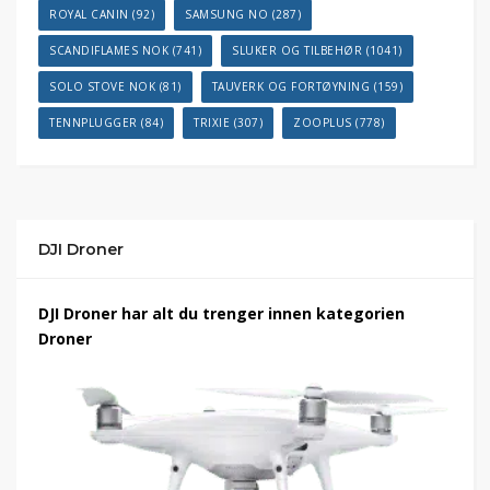
ROYAL CANIN
(92)
SAMSUNG NO
(287)
SCANDIFLAMES NOK
(741)
SLUKER OG TILBEHØR
(1041)
SOLO STOVE NOK
(81)
TAUVERK OG FORTØYNING
(159)
TENNPLUGGER
(84)
TRIXIE
(307)
ZOOPLUS
(778)
DJI Droner
DJI Droner har alt du trenger innen kategorien
Droner