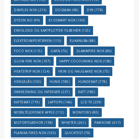
DIMPLEX NOK
(215)
DOGMAN
(98)
DYR
(778)
DYSON NO
(99)
ECOSMART NOK
(143)
EKKOLODD OG KARTPLOTTER TILBEHØR
(125)
ELEKTROIMPORTØREN
(115)
EUKANUBA
(88)
FOCO NOK
(115)
GARN
(76)
GLAMMFIRE NOK
(86)
GLOW FIRE NOK
(197)
HAPPY COCOONING NOK
(138)
HEATSTRIP NOK
(124)
HEIN OG HAUGAARD NOK
(75)
HENGELÅS
(103)
HUND
(780)
HUNDEMAT
(778)
INNREDNING OG INTERIØR
(237)
KATT
(780)
KATTEMAT
(779)
LAPTOPS
(146)
LCD TV
(239)
MOBILTELEFONER APPLE
(112)
MONITORS
(80)
MOTORTILBEHOR
(138)
NYHETER
(261)
PAWSOME
(617)
PLANIKA FIRES NOK
(535)
QUICKTEST
(78)