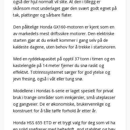
også der hjul normalt vil slite. At den i tillegg er
skånsom mot underlaget gjør den svært godt egnet på
tak, plattinger og sårbare flater.
Den pålitelige Honda GX160-motoren er kjent som en
av markedets mest driftssikre motorer. Den elektriske
starten gjør at du enkelt kommer i gang selv på de
kaldeste dagene, uten behov for å trekke i startsnoren.
Med en ryddekapasitet på opptil 37 tonn i timen og en
kastelengde på 14 meter fjerner du snø raskt og
effektivt. Totrinnssystemet sørger for god ytelse og
jevn fresing, også i våt eller tung snø.
Modellene i Hondas 6-serie er laget spesielt for privat
bruk i trange områder som innkjørsler, små uteplasser
og gangveier. De er økonomiske, brukervennlige og
konstruert for å tåle tøffe forhold år etter år.
Honda HSS 655 ETD er et trygt valg for deg som vil ha
en solid snøfreser med beltedrift, god stabilitet og høy