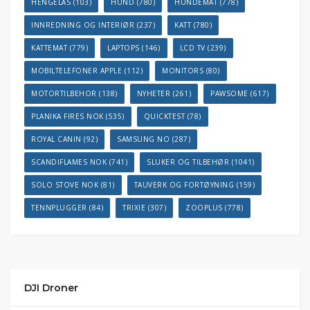
HENGELÅS
(103)
HUND
(780)
HUNDEMAT
(778)
INNREDNING OG INTERIØR
(237)
KATT
(780)
KATTEMAT
(779)
LAPTOPS
(146)
LCD TV
(239)
MOBILTELEFONER APPLE
(112)
MONITORS
(80)
MOTORTILBEHOR
(138)
NYHETER
(261)
PAWSOME
(617)
PLANIKA FIRES NOK
(535)
QUICKTEST
(78)
ROYAL CANIN
(92)
SAMSUNG NO
(287)
SCANDIFLAMES NOK
(741)
SLUKER OG TILBEHØR
(1041)
SOLO STOVE NOK
(81)
TAUVERK OG FORTØYNING
(159)
TENNPLUGGER
(84)
TRIXIE
(307)
ZOOPLUS
(778)
DJI Droner