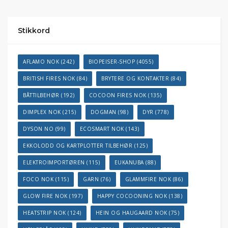
Stikkord
AFLAMO NOK
(242)
BIOPEISER-SHOP
(4055)
BRITISH FIRES NOK
(84)
BRYTERE OG KONTAKTER
(84)
BÅTTILBEHØR
(192)
COCOON FIRES NOK
(135)
DIMPLEX NOK
(215)
DOGMAN
(98)
DYR
(778)
DYSON NO
(99)
ECOSMART NOK
(143)
EKKOLODD OG KARTPLOTTER TILBEHØR
(125)
ELEKTROIMPORTØREN
(115)
EUKANUBA
(88)
FOCO NOK
(115)
GARN
(76)
GLAMMFIRE NOK
(86)
GLOW FIRE NOK
(197)
HAPPY COCOONING NOK
(138)
HEATSTRIP NOK
(124)
HEIN OG HAUGAARD NOK
(75)