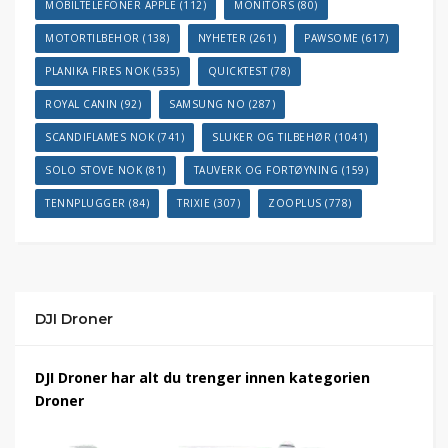
MOBILTELEFONER APPLE
(112)
MONITORS
(80)
MOTORTILBEHOR
(138)
NYHETER
(261)
PAWSOME
(617)
PLANIKA FIRES NOK
(535)
QUICKTEST
(78)
ROYAL CANIN
(92)
SAMSUNG NO
(287)
SCANDIFLAMES NOK
(741)
SLUKER OG TILBEHØR
(1041)
SOLO STOVE NOK
(81)
TAUVERK OG FORTØYNING
(159)
TENNPLUGGER
(84)
TRIXIE
(307)
ZOOPLUS
(778)
DJI Droner
DJI Droner har alt du trenger innen kategorien
Droner