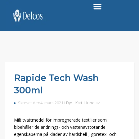
Rapide Tech Wash
300ml
Skrevet den4. mars 2021 i
Dyr - Katt- Hund
av
Milt tvättmedel för impregnerade textilier som
bibehåller de andnings- och vattenavstötande
egenskaperna på kläder av hardshell-, goretex- och