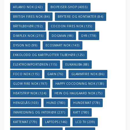
AFLAMO NOK
(242)
BIOPEISER-SHOP
(4055)
BRITISH FIRES NOK
(84)
BRYTERE OG KONTAKTER
(84)
BÅTTILBEHØR
(192)
COCOON FIRES NOK
(135)
DIMPLEX NOK
(215)
DOGMAN
(98)
DYR
(778)
DYSON NO
(99)
ECOSMART NOK
(143)
EKKOLODD OG KARTPLOTTER TILBEHØR
(125)
ELEKTROIMPORTØREN
(115)
EUKANUBA
(88)
FOCO NOK
(115)
GARN
(76)
GLAMMFIRE NOK
(86)
GLOW FIRE NOK
(197)
HAPPY COCOONING NOK
(138)
HEATSTRIP NOK
(124)
HEIN OG HAUGAARD NOK
(75)
HENGELÅS
(103)
HUND
(780)
HUNDEMAT
(778)
INNREDNING OG INTERIØR
(237)
KATT
(780)
KATTEMAT
(779)
LAPTOPS
(146)
LCD TV
(239)