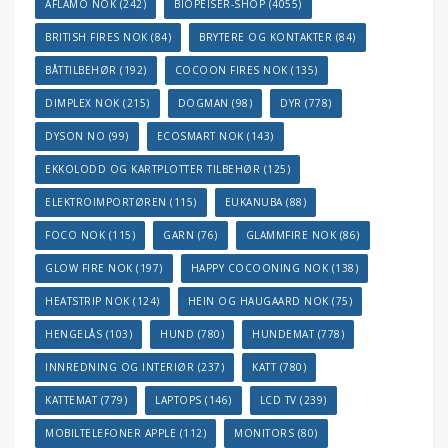
AFLAMO NOK
(242)
BIOPEISER-SHOP
(4055)
BRITISH FIRES NOK
(84)
BRYTERE OG KONTAKTER
(84)
BÅTTILBEHØR
(192)
COCOON FIRES NOK
(135)
DIMPLEX NOK
(215)
DOGMAN
(98)
DYR
(778)
DYSON NO
(99)
ECOSMART NOK
(143)
EKKOLODD OG KARTPLOTTER TILBEHØR
(125)
ELEKTROIMPORTØREN
(115)
EUKANUBA
(88)
FOCO NOK
(115)
GARN
(76)
GLAMMFIRE NOK
(86)
GLOW FIRE NOK
(197)
HAPPY COCOONING NOK
(138)
HEATSTRIP NOK
(124)
HEIN OG HAUGAARD NOK
(75)
HENGELÅS
(103)
HUND
(780)
HUNDEMAT
(778)
INNREDNING OG INTERIØR
(237)
KATT
(780)
KATTEMAT
(779)
LAPTOPS
(146)
LCD TV
(239)
MOBILTELEFONER APPLE
(112)
MONITORS
(80)