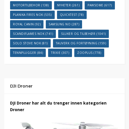
MOTORTILBEHOR
(138)
NYHETER
(261)
PAWSOME
(617)
PLANIKA FIRES NOK
(535)
QUICKTEST
(78)
ROYAL CANIN
(92)
SAMSUNG NO
(287)
SCANDIFLAMES NOK
(741)
SLUKER OG TILBEHØR
(1041)
SOLO STOVE NOK
(81)
TAUVERK OG FORTØYNING
(159)
TENNPLUGGER
(84)
TRIXIE
(307)
ZOOPLUS
(778)
DJI Droner
DJI Droner har alt du trenger innen kategorien
Droner