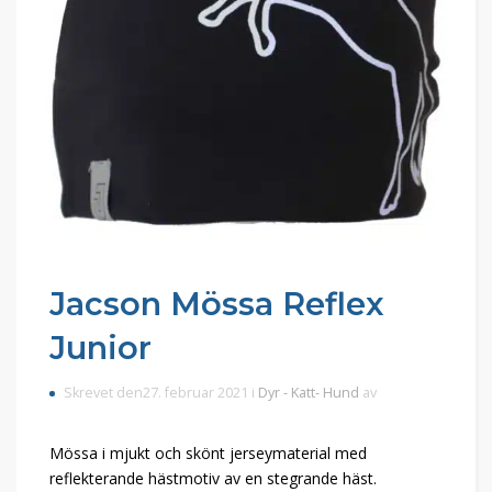
Jacson Mössa Reflex
Junior
Skrevet den27. februar 2021 i
Dyr - Katt- Hund
av
Mössa i mjukt och skönt jerseymaterial med
reflekterande hästmotiv av en stegrande häst.