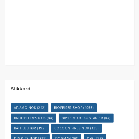
Stikkord
AFLAMO NOK
(242)
BIOPEISER-SHOP
(4055)
BRITISH FIRES NOK
(84)
BRYTERE OG KONTAKTER
(84)
BÅTTILBEHØR
(192)
COCOON FIRES NOK
(135)
DIMPLEX NOK
(215)
DOGMAN
(98)
DYR
(778)