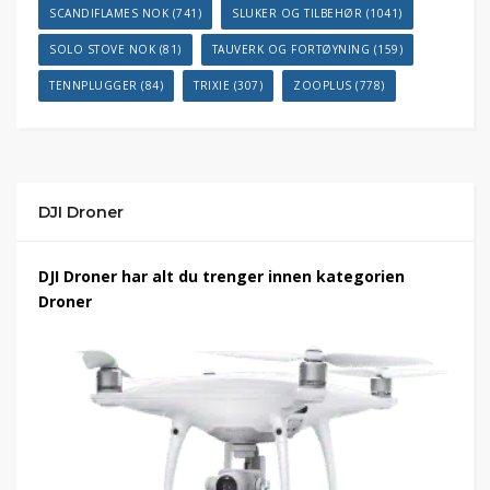
SCANDIFLAMES NOK
(741)
SLUKER OG TILBEHØR
(1041)
SOLO STOVE NOK
(81)
TAUVERK OG FORTØYNING
(159)
TENNPLUGGER
(84)
TRIXIE
(307)
ZOOPLUS
(778)
DJI Droner
DJI Droner har alt du trenger innen kategorien
Droner