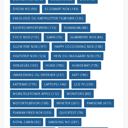
DYSON NO
(99)
ECOSMART NOK
(143)
EKKOLODD OG KARTPLOTTER TILBEHØR
(125)
ELEKTROIMPORTØREN
(115)
EUKANUBA
(88)
FOCO NOK
(115)
GARN
(76)
GLAMMFIRE NOK
(86)
GLOW FIRE NOK
(197)
HAPPY COCOONING NOK
(138)
HEATSTRIP NOK
(124)
HEIN OG HAUGAARD NOK
(75)
HENGELÅS
(103)
HUND
(780)
HUNDEMAT
(778)
INNREDNING OG INTERIØR
(237)
KATT
(780)
KATTEMAT
(779)
LAPTOPS
(146)
LCD TV
(239)
MOBILTELEFONER APPLE
(112)
MONITORS
(80)
MOTORTILBEHOR
(138)
NYHETER
(261)
PAWSOME
(617)
PLANIKA FIRES NOK
(535)
QUICKTEST
(78)
ROYAL CANIN
(92)
SAMSUNG NO
(287)