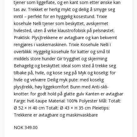
tjener som liggeflate, og en kant som etter ønske kan
tas av. Trekket er herlig mykt og deilig å smyge seg
inntil – perfekt for en hyggelig kosestund. Trixie
kosehule Nelli tjener som beskyttet, avskjermet
hvilested, uten å virke klaustrofobisk på pelsnøstet.
Praktisk: Plysjtrekkene er avtagbare og kan bekvemt
rengjøres i vaskemaskinen. Trixie Kosehule Nelli i
overblikk: Hyggelig kosehule for katter og små til
middels store hunder Gir trygghet og skjerming
Behagelig og beskyttet: ideal som sted å trekke seg
tilbake på, hvile, og kose seg på Myk og koselig: for
hvile og velvære Deilig myk pute: med koselig
plysjtrekk, høy liggekomfort Bunn med Anti-skli-
knotter: for godt hold på glatte gulv Kanten er avtagbar
Farge: hvit-taupe Material: 100% Polyester Mål: Totalt:
Ø 52 × H 40 cm Totalt: Ø 43 × H 35 cm Pleietips:
Trekkene er avtagbare og maskinvaskbare
NOK 349.00