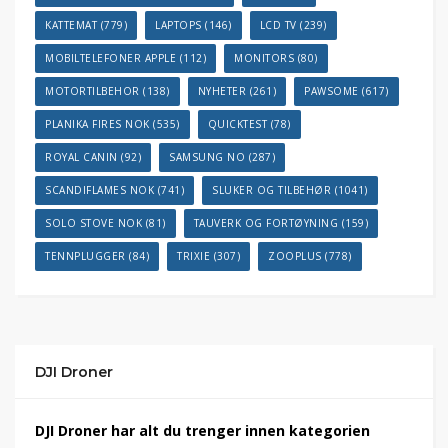
KATTEMAT
(779)
LAPTOPS
(146)
LCD TV
(239)
MOBILTELEFONER APPLE
(112)
MONITORS
(80)
MOTORTILBEHOR
(138)
NYHETER
(261)
PAWSOME
(617)
PLANIKA FIRES NOK
(535)
QUICKTEST
(78)
ROYAL CANIN
(92)
SAMSUNG NO
(287)
SCANDIFLAMES NOK
(741)
SLUKER OG TILBEHØR
(1041)
SOLO STOVE NOK
(81)
TAUVERK OG FORTØYNING
(159)
TENNPLUGGER
(84)
TRIXIE
(307)
ZOOPLUS
(778)
DJI Droner
DJI Droner har alt du trenger innen kategorien