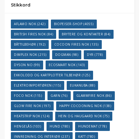
Stikkord
AFLAMO NOK
(242)
BIOPEISER-SHOP
(4055)
BRITISH FIRES NOK
(84)
BRYTERE OG KONTAKTER
(84)
BÅTTILBEHØR
(192)
COCOON FIRES NOK
(135)
DIMPLEX NOK
(215)
DOGMAN
(98)
DYR
(778)
DYSON NO
(99)
ECOSMART NOK
(143)
EKKOLODD OG KARTPLOTTER TILBEHØR
(125)
ELEKTROIMPORTØREN
(115)
EUKANUBA
(88)
FOCO NOK
(115)
GARN
(76)
GLAMMFIRE NOK
(86)
GLOW FIRE NOK
(197)
HAPPY COCOONING NOK
(138)
HEATSTRIP NOK
(124)
HEIN OG HAUGAARD NOK
(75)
HENGELÅS
(103)
HUND
(780)
HUNDEMAT
(778)
INNREDNING OG INTERIØR
(237)
KATT
(780)