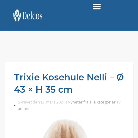
Trixie Kosehule Nelli – Ø
43 × H 35 cm
Skrevet den13. mars 2021 i
Nyheter fra alle kategorier
av
admin