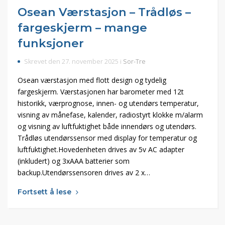
Osean Værstasjon – Trådløs –
fargeskjerm – mange
funksjoner
Skrevet den 27. november 2025 i
Sor-Tre
Osean værstasjon med flott design og tydelig
fargeskjerm. Værstasjonen har barometer med 12t
historikk, værprognose, innen- og utendørs temperatur,
visning av månefase, kalender, radiostyrt klokke m/alarm
og visning av luftfuktighet både innendørs og utendørs.
Trådløs utendørssensor med display for temperatur og
luftfuktighet.Hovedenheten drives av 5v AC adapter
(inkludert) og 3xAAA batterier som
backup.Utendørssensoren drives av 2 x…
Fortsett å lese