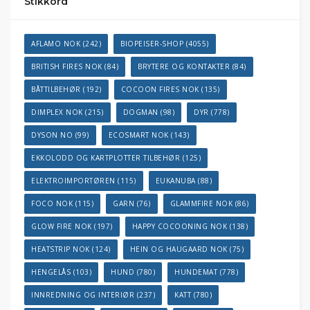
Stikkord
AFLAMO NOK
(242)
BIOPEISER-SHOP
(4055)
BRITISH FIRES NOK
(84)
BRYTERE OG KONTAKTER
(84)
BÅTTILBEHØR
(192)
COCOON FIRES NOK
(135)
DIMPLEX NOK
(215)
DOGMAN
(98)
DYR
(778)
DYSON NO
(99)
ECOSMART NOK
(143)
EKKOLODD OG KARTPLOTTER TILBEHØR
(125)
ELEKTROIMPORTØREN
(115)
EUKANUBA
(88)
FOCO NOK
(115)
GARN
(76)
GLAMMFIRE NOK
(86)
GLOW FIRE NOK
(197)
HAPPY COCOONING NOK
(138)
HEATSTRIP NOK
(124)
HEIN OG HAUGAARD NOK
(75)
HENGELÅS
(103)
HUND
(780)
HUNDEMAT
(778)
INNREDNING OG INTERIØR
(237)
KATT
(780)