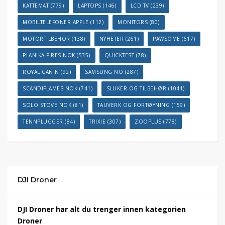
KATTEMAT
(779)
LAPTOPS
(146)
LCD TV
(239)
MOBILTELEFONER APPLE
(112)
MONITORS
(80)
MOTORTILBEHOR
(138)
NYHETER
(261)
PAWSOME
(617)
PLANIKA FIRES NOK
(535)
QUICKTEST
(78)
ROYAL CANIN
(92)
SAMSUNG NO
(287)
SCANDIFLAMES NOK
(741)
SLUKER OG TILBEHØR
(1041)
SOLO STOVE NOK
(81)
TAUVERK OG FORTØYNING
(159)
TENNPLUGGER
(84)
TRIXIE
(307)
ZOOPLUS
(778)
DJI Droner
DJI Droner har alt du trenger innen kategorien
Droner