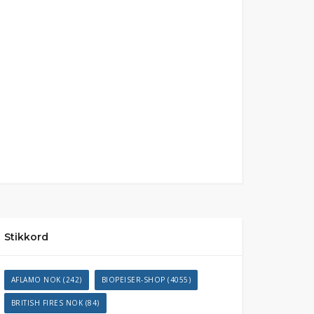
Stikkord
AFLAMO NOK
(242)
BIOPEISER-SHOP
(4055)
BRITISH FIRES NOK
(84)