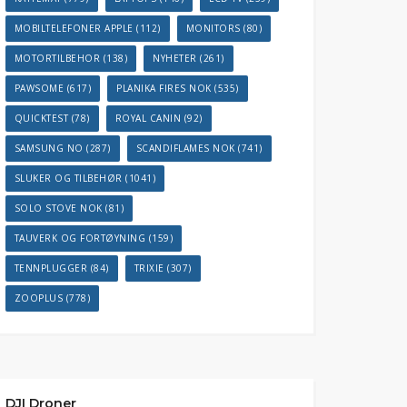
MOBILTELEFONER APPLE
(112)
MONITORS
(80)
MOTORTILBEHOR
(138)
NYHETER
(261)
PAWSOME
(617)
PLANIKA FIRES NOK
(535)
QUICKTEST
(78)
ROYAL CANIN
(92)
SAMSUNG NO
(287)
SCANDIFLAMES NOK
(741)
SLUKER OG TILBEHØR
(1041)
SOLO STOVE NOK
(81)
TAUVERK OG FORTØYNING
(159)
TENNPLUGGER
(84)
TRIXIE
(307)
ZOOPLUS
(778)
DJI Droner