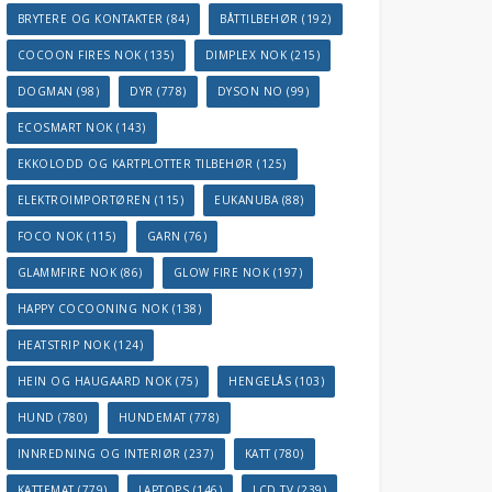
BRYTERE OG KONTAKTER
(84)
BÅTTILBEHØR
(192)
COCOON FIRES NOK
(135)
DIMPLEX NOK
(215)
DOGMAN
(98)
DYR
(778)
DYSON NO
(99)
ECOSMART NOK
(143)
EKKOLODD OG KARTPLOTTER TILBEHØR
(125)
ELEKTROIMPORTØREN
(115)
EUKANUBA
(88)
FOCO NOK
(115)
GARN
(76)
GLAMMFIRE NOK
(86)
GLOW FIRE NOK
(197)
HAPPY COCOONING NOK
(138)
HEATSTRIP NOK
(124)
HEIN OG HAUGAARD NOK
(75)
HENGELÅS
(103)
HUND
(780)
HUNDEMAT
(778)
INNREDNING OG INTERIØR
(237)
KATT
(780)
KATTEMAT
(779)
LAPTOPS
(146)
LCD TV
(239)