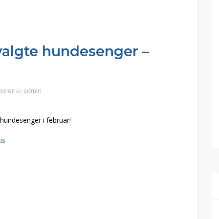
tvalgte hundesenger –
gorier
av
admin
 hundesenger i februar!
us