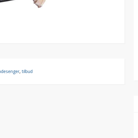
ndesenger
,
tilbud