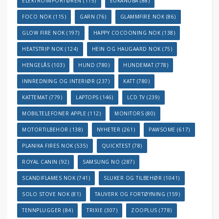
ELEKTROIMPORTØREN
(115)
EUKANUBA
(88)
FOCO NOK
(115)
GARN
(76)
GLAMMFIRE NOK
(86)
GLOW FIRE NOK
(197)
HAPPY COCOONING NOK
(138)
HEATSTRIP NOK
(124)
HEIN OG HAUGAARD NOK
(75)
HENGELÅS
(103)
HUND
(780)
HUNDEMAT
(778)
INNREDNING OG INTERIØR
(237)
KATT
(780)
KATTEMAT
(779)
LAPTOPS
(146)
LCD TV
(239)
MOBILTELEFONER APPLE
(112)
MONITORS
(80)
MOTORTILBEHOR
(138)
NYHETER
(261)
PAWSOME
(617)
PLANIKA FIRES NOK
(535)
QUICKTEST
(78)
ROYAL CANIN
(92)
SAMSUNG NO
(287)
SCANDIFLAMES NOK
(741)
SLUKER OG TILBEHØR
(1041)
SOLO STOVE NOK
(81)
TAUVERK OG FORTØYNING
(159)
TENNPLUGGER
(84)
TRIXIE
(307)
ZOOPLUS
(778)