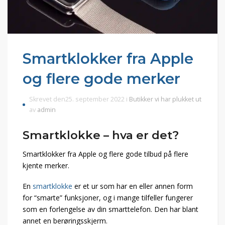
Smartklokker fra Apple
og flere gode merker
Skrevet den25. september 2022 i
Butikker vi har plukket ut
av
admin
Smartklokke – hva er det?
Smartklokker fra Apple og flere gode tilbud på flere
kjente merker.
En
smartklokke
er et ur som har en eller annen form
for “smarte” funksjoner, og i mange tilfeller fungerer
som en forlengelse av din smarttelefon. Den har blant
annet en berøringsskjerm.