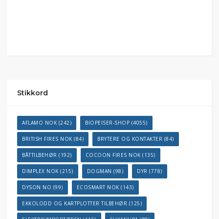
Stikkord
AFLAMO NOK
(242)
BIOPEISER-SHOP
(4055)
BRITISH FIRES NOK
(84)
BRYTERE OG KONTAKTER
(84)
BÅTTILBEHØR
(192)
COCOON FIRES NOK
(135)
DIMPLEX NOK
(215)
DOGMAN
(98)
DYR
(778)
DYSON NO
(99)
ECOSMART NOK
(143)
EKKOLODD OG KARTPLOTTER TILBEHØR
(125)