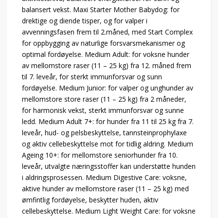
balansert vekst. Maxi Starter Mother Babydog: for
drektige og diende tisper, og for valper i
avvenningsfasen frem til 2.måned, med Start Complex
for oppbygging av naturlige forsvarsmekanismer og
optimal fordøyelse. Medium Adult: for voksne hunder
av mellomstore raser (11 – 25 kg) fra 12. måned frem
til 7. leveår, for sterkt immunforsvar og sunn
fordøyelse. Medium Junior: for valper og unghunder av
mellomstore store raser (11 – 25 kg) fra 2 måneder,
for harmonisk vekst, sterkt immunforsvar og sunne
ledd. Medium Adult 7+: for hunder fra 11 til 25 kg fra 7.
leveår, hud- og pelsbeskyttelse, tannsteinprophylaxe
og aktiv cellebeskyttelse mot for tidlig aldring. Medium
Ageing 10+: for mellomstore seniorhunder fra 10.
leveår, utvalgte næringsstoffer kan understøtte hunden
i aldringsprosessen. Medium Digestive Care: voksne,
aktive hunder av mellomstore raser (11 – 25 kg) med
ømfintlig fordøyelse, beskytter huden, aktiv
cellebeskyttelse. Medium Light Weight Care: for voksne