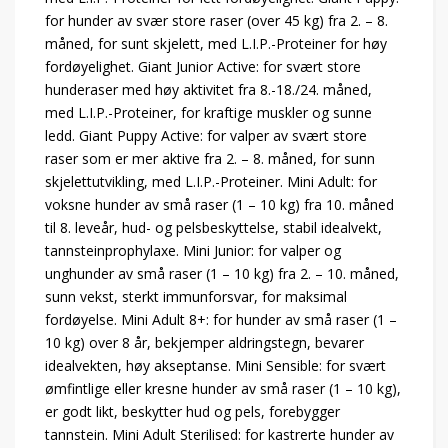
for hunder av svær store raser (over 45 kg) fra 2. – 8.
måned, for sunt skjelett, med L.I.P.-Proteiner for høy
fordøyelighet. Giant Junior Active: for svært store
hunderaser med høy aktivitet fra 8.-18./24. måned,
med L.I.P.-Proteiner, for kraftige muskler og sunne
ledd. Giant Puppy Active: for valper av svært store
raser som er mer aktive fra 2. – 8. måned, for sunn
skjelettutvikling, med L.I.P.-Proteiner. Mini Adult: for
voksne hunder av små raser (1 – 10 kg) fra 10. måned
til 8. leveår, hud- og pelsbeskyttelse, stabil idealvekt,
tannsteinprophylaxe. Mini Junior: for valper og
unghunder av små raser (1 – 10 kg) fra 2. – 10. måned,
sunn vekst, sterkt immunforsvar, for maksimal
fordøyelse. Mini Adult 8+: for hunder av små raser (1 –
10 kg) over 8 år, bekjemper aldringstegn, bevarer
idealvekten, høy akseptanse. Mini Sensible: for svært
ømfintlige eller kresne hunder av små raser (1 – 10 kg),
er godt likt, beskytter hud og pels, forebygger
tannstein. Mini Adult Sterilised: for kastrerte hunder av