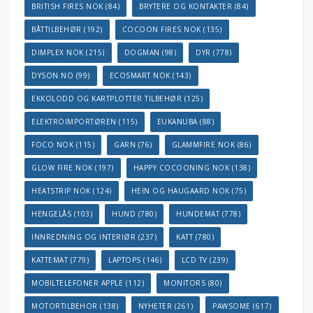
BRITISH FIRES NOK
(84)
BRYTERE OG KONTAKTER
(84)
BÅTTILBEHØR
(192)
COCOON FIRES NOK
(135)
DIMPLEX NOK
(215)
DOGMAN
(98)
DYR
(778)
DYSON NO
(99)
ECOSMART NOK
(143)
EKKOLODD OG KARTPLOTTER TILBEHØR
(125)
ELEKTROIMPORTØREN
(115)
EUKANUBA
(88)
FOCO NOK
(115)
GARN
(76)
GLAMMFIRE NOK
(86)
GLOW FIRE NOK
(197)
HAPPY COCOONING NOK
(138)
HEATSTRIP NOK
(124)
HEIN OG HAUGAARD NOK
(75)
HENGELÅS
(103)
HUND
(780)
HUNDEMAT
(778)
INNREDNING OG INTERIØR
(237)
KATT
(780)
KATTEMAT
(779)
LAPTOPS
(146)
LCD TV
(239)
MOBILTELEFONER APPLE
(112)
MONITORS
(80)
MOTORTILBEHOR
(138)
NYHETER
(261)
PAWSOME
(617)