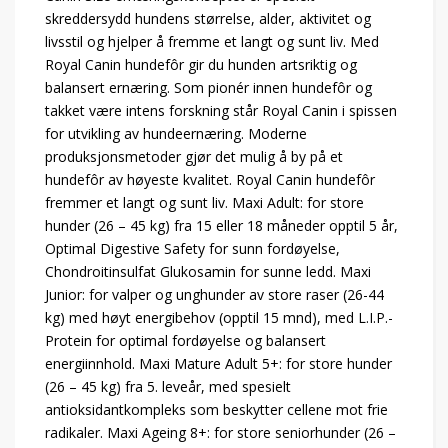
skreddersydd hundens størrelse, alder, aktivitet og
livsstil og hjelper å fremme et langt og sunt liv. Med
Royal Canin hundefôr gir du hunden artsriktig og
balansert ernæring. Som pionér innen hundefôr og
takket være intens forskning står Royal Canin i spissen
for utvikling av hundeernæring. Moderne
produksjonsmetoder gjør det mulig å by på et
hundefôr av høyeste kvalitet. Royal Canin hundefôr
fremmer et langt og sunt liv. Maxi Adult: for store
hunder (26 – 45 kg) fra 15 eller 18 måneder opptil 5 år,
Optimal Digestive Safety for sunn fordøyelse,
Chondroitinsulfat Glukosamin for sunne ledd. Maxi
Junior: for valper og unghunder av store raser (26-44
kg) med høyt energibehov (opptil 15 mnd), med L.I.P.-
Protein for optimal fordøyelse og balansert
energiinnhold. Maxi Mature Adult 5+: for store hunder
(26 – 45 kg) fra 5. leveår, med spesielt
antioksidantkompleks som beskytter cellene mot frie
radikaler. Maxi Ageing 8+: for store seniorhunder (26 –