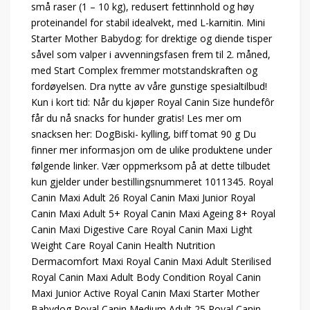
små raser (1 – 10 kg), redusert fettinnhold og høy
proteinandel for stabil idealvekt, med L-karnitin. Mini
Starter Mother Babydog: for drektige og diende tisper
såvel som valper i avvenningsfasen frem til 2. måned,
med Start Complex fremmer motstandskraften og
fordøyelsen. Dra nytte av våre gunstige spesialtilbud!
Kun i kort tid: Når du kjøper Royal Canin Size hundefôr
får du nå snacks for hunder gratis! Les mer om
snacksen her: DogBiski- kylling, biff tomat 90 g Du
finner mer informasjon om de ulike produktene under
følgende linker. Vær oppmerksom på at dette tilbudet
kun gjelder under bestillingsnummeret 1011345. Royal
Canin Maxi Adult 26 Royal Canin Maxi Junior Royal
Canin Maxi Adult 5+ Royal Canin Maxi Ageing 8+ Royal
Canin Maxi Digestive Care Royal Canin Maxi Light
Weight Care Royal Canin Health Nutrition
Dermacomfort Maxi Royal Canin Maxi Adult Sterilised
Royal Canin Maxi Adult Body Condition Royal Canin
Maxi Junior Active Royal Canin Maxi Starter Mother
Babydog Royal Canin Medium Adult 25 Royal Canin