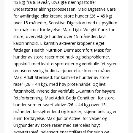
45 kg) fra 8. leveår, utvalgte næringsstoffer
understøtter aldringsprossessen. Maxi Digestive Care:
for ømfintlige eller kresne store hunder (26 – 45 kg)
over 15 måneder, Sensitive Digestion med ris psyllium
for maksimal fordøyelse. Maxi Light Weight Care: for
store, overvektige hunder over 15 måneder, lavt
kaloriinnhold, L-karnitin aktiverer kroppens eget
fettlager. Health Nutrition Dermacomfort Maxi: for
hunder av store raser med hud- og pelsproblemer,
oppskrift med kvalitetsproteiner og verdifulle fettsyrer,
reduserer synlig hudirritasjoner etter kun en måned.
Maxi Adult Sterilised: for kastrerte hunder av store
raser (26 – 44 kg), med høy proteinandel og lavt
fettinnhold, inneholder verdifullt L-Carnitin for høyere
fettforbrenning. Maxi Adult Body Condition: for store
hunder som er svært aktive (26 – 44 kg) over 15
måneder, beskytter ledd og knokler, skjønn pels og en
sunn fordøyelse. Maxi Junior Active: for valper og
unghunder av store raser med særdeles høyt
aktivitetsnivå, balansert energitilførsel for sunn og