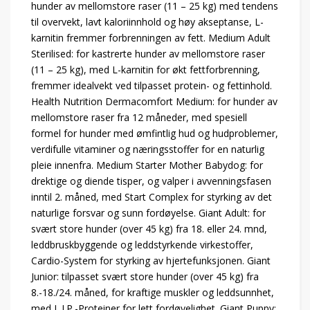
hunder av mellomstore raser (11 – 25 kg) med tendens
til overvekt, lavt kaloriinnhold og høy akseptanse, L-
karnitin fremmer forbrenningen av fett. Medium Adult
Sterilised: for kastrerte hunder av mellomstore raser
(11 – 25 kg), med L-karnitin for økt fettforbrenning,
fremmer idealvekt ved tilpasset protein- og fettinhold.
Health Nutrition Dermacomfort Medium: for hunder av
mellomstore raser fra 12 måneder, med spesiell
formel for hunder med ømfintlig hud og hudproblemer,
verdifulle vitaminer og næringsstoffer for en naturlig
pleie innenfra. Medium Starter Mother Babydog: for
drektige og diende tisper, og valper i avvenningsfasen
inntil 2. måned, med Start Complex for styrking av det
naturlige forsvar og sunn fordøyelse. Giant Adult: for
svært store hunder (over 45 kg) fra 18. eller 24. mnd,
leddbruskbyggende og leddstyrkende virkestoffer,
Cardio-System for styrking av hjertefunksjonen. Giant
Junior: tilpasset svært store hunder (over 45 kg) fra
8.-18./24. måned, for kraftige muskler og leddsunnhet,
med L.I.P.-Proteiner for lett fordøyelighet. Giant Puppy: