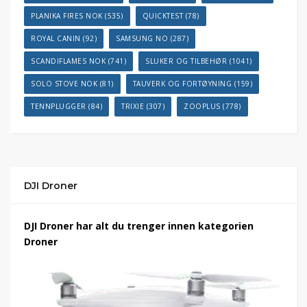
PLANIKA FIRES NOK
(535)
QUICKTEST
(78)
ROYAL CANIN
(92)
SAMSUNG NO
(287)
SCANDIFLAMES NOK
(741)
SLUKER OG TILBEHØR
(1041)
SOLO STOVE NOK
(81)
TAUVERK OG FORTØYNING
(159)
TENNPLUGGER
(84)
TRIXIE
(307)
ZOOPLUS
(778)
DJI Droner
DJI Droner har alt du trenger innen kategorien
Droner