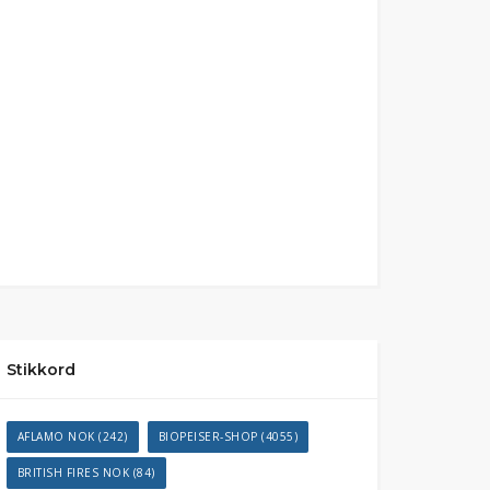
Stikkord
AFLAMO NOK
(242)
BIOPEISER-SHOP
(4055)
BRITISH FIRES NOK
(84)