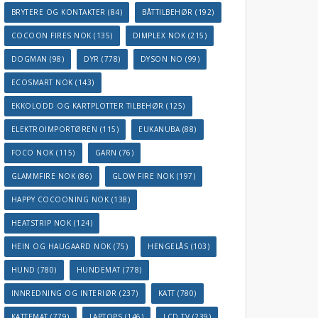
BRYTERE OG KONTAKTER
(84)
BÅTTILBEHØR
(192)
COCOON FIRES NOK
(135)
DIMPLEX NOK
(215)
DOGMAN
(98)
DYR
(778)
DYSON NO
(99)
ECOSMART NOK
(143)
EKKOLODD OG KARTPLOTTER TILBEHØR
(125)
ELEKTROIMPORTØREN
(115)
EUKANUBA
(88)
FOCO NOK
(115)
GARN
(76)
GLAMMFIRE NOK
(86)
GLOW FIRE NOK
(197)
HAPPY COCOONING NOK
(138)
HEATSTRIP NOK
(124)
HEIN OG HAUGAARD NOK
(75)
HENGELÅS
(103)
HUND
(780)
HUNDEMAT
(778)
INNREDNING OG INTERIØR
(237)
KATT
(780)
KATTEMAT
(779)
LAPTOPS
(146)
LCD TV
(239)