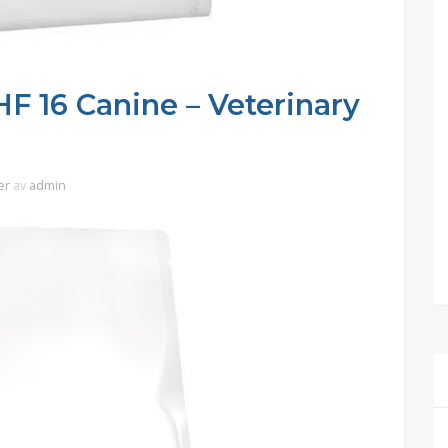
F 16 Canine – Veterinary
er
av
admin