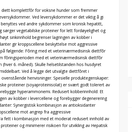
et diett komplettfôr for voksne hunder som fremmer
 leversykdommer. Ved leversykdommer er det viktig å gi
å benyttes ved andre sykdommer som kronisk hepatitt,
g sørger vegetabilske proteiner for lett fordøyelighet og
høyt sinkinnhold begrenser lagringen av kobber i
idanter gir kroppscellene beskyttelse mot aggressive
på følgende: Fôring med et veterinærmedisinsk diettfôr
om fôringsperioden med et veterinærmedisinsk diettfôr
en (hver 6. måned). Skulle helsetilstanden hos husdyret
ddelbart. Ved å legge det utvalgte diettfôret i
tt ovenstående henvisninger. Spesielle produktegenskaper:
lske proteiner (soyaproteinisolat) er svært godt tolerert av
 forebygge hyperammonemi. Redusert kobberinnhold: Et
ngen av kobber i levercellene og forebygger degenerering
idanter: Synergistisk kombinasjon av antioksidanter
roppscellene mot angrep fra aggressive
 fra fett i kombinasjon med et moderat redusert innhold av
 proteiner og minimerer risikoen for utvikling av Hepatisk