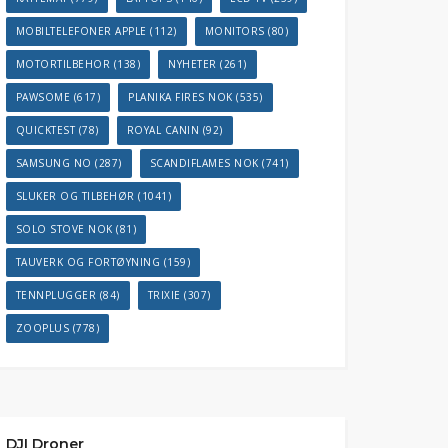
MOBILTELEFONER APPLE
(112)
MONITORS
(80)
MOTORTILBEHOR
(138)
NYHETER
(261)
PAWSOME
(617)
PLANIKA FIRES NOK
(535)
QUICKTEST
(78)
ROYAL CANIN
(92)
SAMSUNG NO
(287)
SCANDIFLAMES NOK
(741)
SLUKER OG TILBEHØR
(1041)
SOLO STOVE NOK
(81)
TAUVERK OG FORTØYNING
(159)
TENNPLUGGER
(84)
TRIXIE
(307)
ZOOPLUS
(778)
DJI Droner