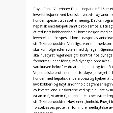
Royal Canin Veterinary Diet – Hepatic HF 16 er 
leverfunksjonen ved kronisk leversvikt og andre
hunden spesielt tilpasset ernæring. Det kan ogs
hepatisk encefalopati samt piroplasmosis. I tilleg
et redusert kobberinnhold i kombinasjon med et 
levercellene. En spesiell kombinasjon av antioks
stoffskifteprodukter. Vennligst vær oppmerksom 
skal kun følge etter avtale med dyrlegen. Gjenn
skal husdyret regelmessig til kontroll hos dyrleg
forværres under fôring, må dyrlegen oppsøkes umi
varekurven bekrefter du at du har lest og forstå
Vegetabilske proteiner: Lett fordøyelige vegetabi
hunder med hepatisk encefalopati og hjelper å
lavt kobber- og høyt sinkinnhold begrenser lagri
av levercellene. Beskyttelse ved hjelp av antioks
(vitamin E, vitamin C, taurin, lutein) beskytter k
stoffskifteprodukter. Høyt energiinnhold: Energi
førsteklasses proteiner forhindrer nedbrytelse av