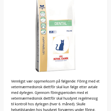
Vennligst vær oppmerksom på følgende: Fôring med et
veterinærmedisinsk diettfôr skal kun følge etter avtale
med dyrlegen. Gjennom fôringsperioden med et
veterinærmedisinsk diettfôr skal husdyret regelmessig
til kontroll hos dyrlegen (hver 6. måned). Skulle
helsetilstanden hos husdyret forværres under fôring,