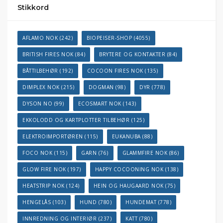
Stikkord
AFLAMO NOK
(242)
BIOPEISER-SHOP
(4055)
BRITISH FIRES NOK
(84)
BRYTERE OG KONTAKTER
(84)
BÅTTILBEHØR
(192)
COCOON FIRES NOK
(135)
DIMPLEX NOK
(215)
DOGMAN
(98)
DYR
(778)
DYSON NO
(99)
ECOSMART NOK
(143)
EKKOLODD OG KARTPLOTTER TILBEHØR
(125)
ELEKTROIMPORTØREN
(115)
EUKANUBA
(88)
FOCO NOK
(115)
GARN
(76)
GLAMMFIRE NOK
(86)
GLOW FIRE NOK
(197)
HAPPY COCOONING NOK
(138)
HEATSTRIP NOK
(124)
HEIN OG HAUGAARD NOK
(75)
HENGELÅS
(103)
HUND
(780)
HUNDEMAT
(778)
INNREDNING OG INTERIØR
(237)
KATT
(780)