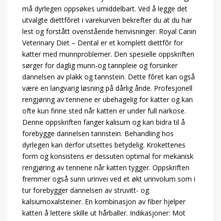
må dyrlegen oppsøkes umiddelbart. Ved å legge det
utvalgte diettfôret i varekurven bekrefter du at du har
lest og forstått ovenstående henvisninger. Royal Canin
Veterinary Diet – Dental er et komplett diettfôr for
katter med munnproblemer. Den spesielle oppskriften
sørger for daglig munn-og tannpleie og forsinker
dannelsen av plakk og tannstein. Dette fôret kan også
være en langvarig løsning på dårlig ånde. Profesjonell
rengjøring av tennene er ubehagelig for katter og kan
ofte kun finne sted når katten er under full narkose.
Denne oppskriften fanger kalisum og kan bidra til å
forebygge dannelsen tannstein. Behandling hos
dyrlegen kan derfor utsettes betydelig. Krokettenes
form og konsistens er dessuten optimal for mekanisk
rengjøring av tennene når katten tygger. Oppskriften
fremmer også sunn urinvei ved et økt urinvolum som i
tur forebygger dannelsen av struvitt- og
kalsiumoxalsteiner. En kombinasjon av fiber hjelper
katten å lettere skille ut hårballer. Indikasjoner: Mot