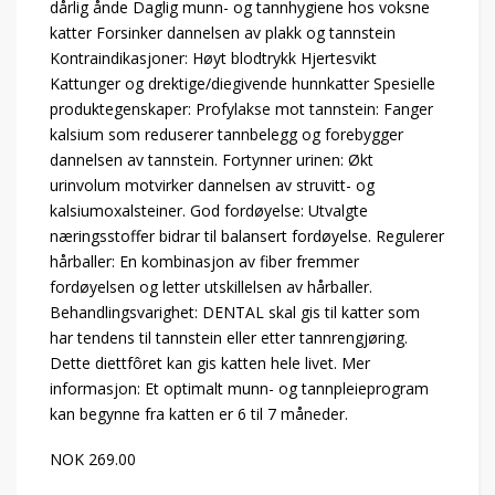
dårlig ånde Daglig munn- og tannhygiene hos voksne
katter Forsinker dannelsen av plakk og tannstein
Kontraindikasjoner: Høyt blodtrykk Hjertesvikt
Kattunger og drektige/diegivende hunnkatter Spesielle
produktegenskaper: Profylakse mot tannstein: Fanger
kalsium som reduserer tannbelegg og forebygger
dannelsen av tannstein. Fortynner urinen: Økt
urinvolum motvirker dannelsen av struvitt- og
kalsiumoxalsteiner. God fordøyelse: Utvalgte
næringsstoffer bidrar til balansert fordøyelse. Regulerer
hårballer: En kombinasjon av fiber fremmer
fordøyelsen og letter utskillelsen av hårballer.
Behandlingsvarighet: DENTAL skal gis til katter som
har tendens til tannstein eller etter tannrengjøring.
Dette diettfôret kan gis katten hele livet. Mer
informasjon: Et optimalt munn- og tannpleieprogram
kan begynne fra katten er 6 til 7 måneder.
NOK 269.00