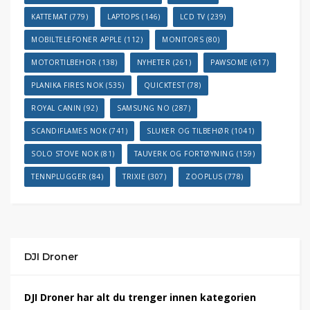
KATTEMAT
(779)
LAPTOPS
(146)
LCD TV
(239)
MOBILTELEFONER APPLE
(112)
MONITORS
(80)
MOTORTILBEHOR
(138)
NYHETER
(261)
PAWSOME
(617)
PLANIKA FIRES NOK
(535)
QUICKTEST
(78)
ROYAL CANIN
(92)
SAMSUNG NO
(287)
SCANDIFLAMES NOK
(741)
SLUKER OG TILBEHØR
(1041)
SOLO STOVE NOK
(81)
TAUVERK OG FORTØYNING
(159)
TENNPLUGGER
(84)
TRIXIE
(307)
ZOOPLUS
(778)
DJI Droner
DJI Droner har alt du trenger innen kategorien