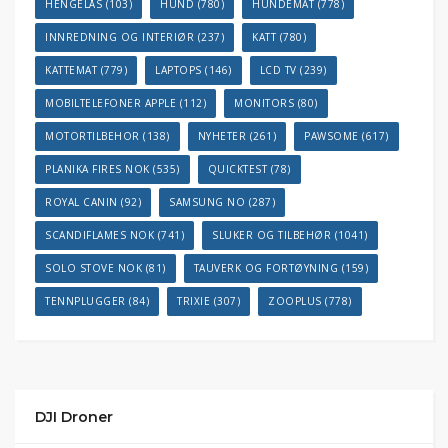
HENGELÅS
(103)
HUND
(780)
HUNDEMAT
(778)
INNREDNING OG INTERIØR
(237)
KATT
(780)
KATTEMAT
(779)
LAPTOPS
(146)
LCD TV
(239)
MOBILTELEFONER APPLE
(112)
MONITORS
(80)
MOTORTILBEHOR
(138)
NYHETER
(261)
PAWSOME
(617)
PLANIKA FIRES NOK
(535)
QUICKTEST
(78)
ROYAL CANIN
(92)
SAMSUNG NO
(287)
SCANDIFLAMES NOK
(741)
SLUKER OG TILBEHØR
(1041)
SOLO STOVE NOK
(81)
TAUVERK OG FORTØYNING
(159)
TENNPLUGGER
(84)
TRIXIE
(307)
ZOOPLUS
(778)
DJI Droner