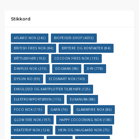
Stikkord
AFLAMO NOK
(242)
BIOPEISER-SHOP
(4055)
BRITISH FIRES NOK
(84)
BRYTERE OG KONTAKTER
(84)
BÅTTILBEHØR
(192)
COCOON FIRES NOK
(135)
DIMPLEX NOK
(215)
DOGMAN
(98)
DYR
(778)
DYSON NO
(99)
ECOSMART NOK
(143)
EKKOLODD OG KARTPLOTTER TILBEHØR
(125)
ELEKTROIMPORTØREN
(115)
EUKANUBA
(88)
FOCO NOK
(115)
GARN
(76)
GLAMMFIRE NOK
(86)
GLOW FIRE NOK
(197)
HAPPY COCOONING NOK
(138)
HEATSTRIP NOK
(124)
HEIN OG HAUGAARD NOK
(75)