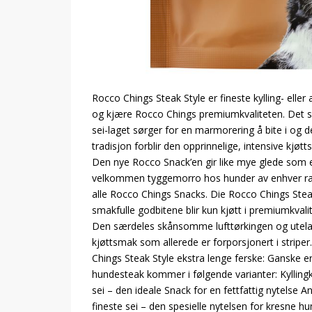
Rocco Chings Steak Style er fineste kylling- eller
og kjære Rocco Chings premiumkvaliteten. Det ser
sei-laget sørger for en marmorering å bite i og d
tradisjon forblir den opprinnelige, intensive k
Den nye Rocco Snack’en gir like mye glede som en
velkommen tyggemorro hos hunder av enhver rase 
alle Rocco Chings Snacks. Die Rocco Chings Stea
smakfulle godbitene blir kun kjøtt i premiumkvali
Den særdeles skånsomme lufttørkingen og utelate
kjøttsmak som allerede er forporsjonert i stripe
Chings Steak Style ekstra lenge ferske: Ganske 
hundesteak kommer i følgende varianter: Kyllingk
sei – den ideale Snack for en fettfattig nytelse
fineste sei – den spesielle nytelsen for kresne h