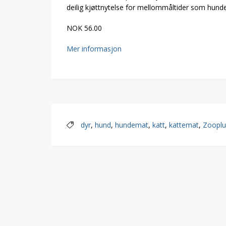
deilig kjøttnytelse for mellommåltider som hunden
NOK 56.00
Mer informasjon
dyr
,
hund
,
hundemat
,
katt
,
kattemat
,
Zooplu