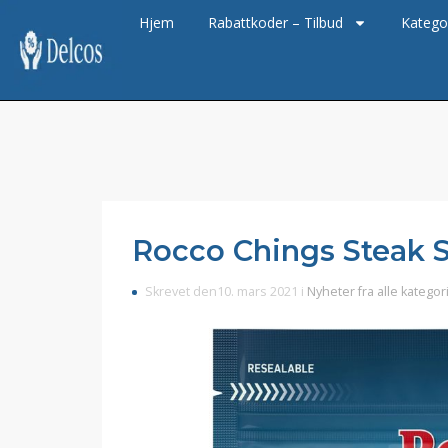
Hjem
Rabattkoder – Tilbud
Katego
Rocco Chings Steak St
Skrevet den10. mars 2021 i
Nyheter fra alle kategor