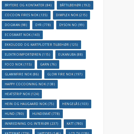
BRYTERE OG KONTAKTER
(84)
BÅTTILBEHØR
(192)
COCOON FIRES NOK
(135)
DIMPLEX NOK
(215)
DOGMAN
(98)
DYR
(778)
DYSON NO
(99)
ECOSMART NOK
(143)
EKKOLODD OG KARTPLOTTER TILBEHØR
(125)
ELEKTROIMPORTØREN
(115)
EUKANUBA
(88)
FOCO NOK
(115)
GARN
(76)
GLAMMFIRE NOK
(86)
GLOW FIRE NOK
(197)
HAPPY COCOONING NOK
(138)
HEATSTRIP NOK
(124)
HEIN OG HAUGAARD NOK
(75)
HENGELÅS
(103)
HUND
(780)
HUNDEMAT
(778)
INNREDNING OG INTERIØR
(237)
KATT
(780)
KATTEMAT
(779)
LAPTOPS
(146)
LCD TV
(239)