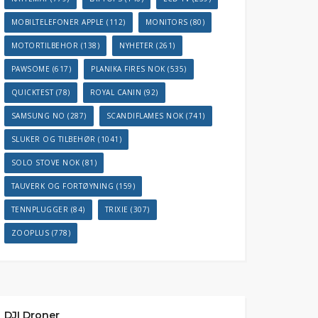
MOBILTELEFONER APPLE
(112)
MONITORS
(80)
MOTORTILBEHOR
(138)
NYHETER
(261)
PAWSOME
(617)
PLANIKA FIRES NOK
(535)
QUICKTEST
(78)
ROYAL CANIN
(92)
SAMSUNG NO
(287)
SCANDIFLAMES NOK
(741)
SLUKER OG TILBEHØR
(1041)
SOLO STOVE NOK
(81)
TAUVERK OG FORTØYNING
(159)
TENNPLUGGER
(84)
TRIXIE
(307)
ZOOPLUS
(778)
DJI Droner