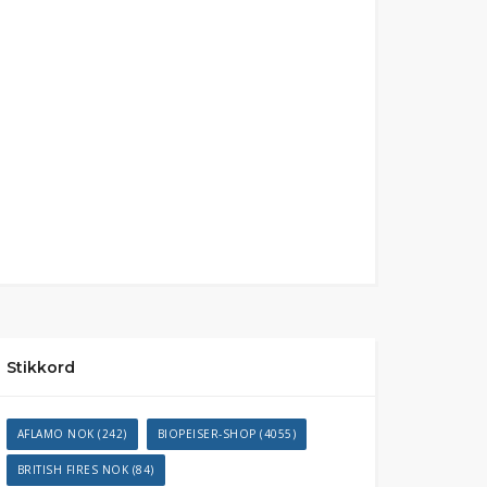
Stikkord
AFLAMO NOK
(242)
BIOPEISER-SHOP
(4055)
BRITISH FIRES NOK
(84)