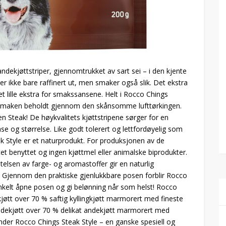
 andekjøttstriper, gjennomtrukket av sart sei – i den kjente
 ikke bare raffinert ut, men smaker også slik. Det ekstra
et lille ekstra for smakssansene. Helt i Rocco Chings
jøttsmaken beholdt gjennom den skånsomme lufttørkingen.
 Steak! De høykvalitets kjøttstripene sørger for en
og størrelse. Like godt tolerert og lettfordøyelig som
k Style er et naturprodukt. For produksjonen av de
tet benyttet og ingen kjøttmel eller animalske biprodukter.
lsen av farge- og aromastoffer gir en naturlig
r. Gjennom den praktiske gjenlukkbare posen forblir Rocco
enkelt åpne posen og gi belønning når som helst! Rocco
jøtt over 70 % saftig kyllingkjøtt marmorert med fineste
 Andekjøtt over 70 % delikat andekjøtt marmorert med
under Rocco Chings Steak Style – en ganske spesiell og