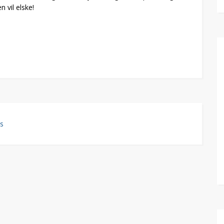
 vil elske!
s