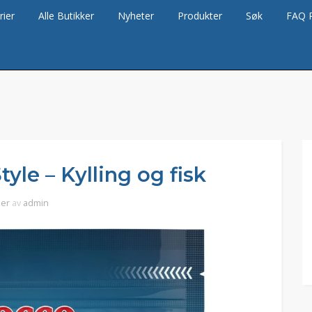
rier
Alle Butikker
Nyheter
Produkter
Søk
FAQ 
yle – Kylling og fisk
ier
av
admin