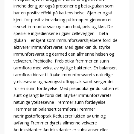
inneholder gjær også proteiner og beta-glukan som
har en positiv effekt på kattens helse. Gjær er også
kjent for positiv innvirkning på kroppen gjennom et
styrket immunforsvar og sunn hud, pels og klør. De
spesielle ingrediensene i gjær-celleveggen – beta-
glukan – er kjent som immunforsvarshjelpere fordi de
aktiverer immunforsvaret. Med gjær kan du styrke
immunforsvaret og dermed den allmenne helsen og
velværen. Prebiotika: Prebiotika fremmer en sunn
tarmflora med vekst av nyttige bakterier. En balansert
tarmflora bidrar til å øke immunforsvarets naturlige
ytelsesevne og næringsstoffopptak samt sørger det
for en sunn fordøyelse. Med prebiotika gir du katten et
sunt og langt liv fordi det: Styrker immunforsvarets
naturlige ytelsesevne Fremmer sunn fordøyelse
Fremmer en balansert tarmflora Fremmer
næringsstoffopptak Reduserer lukten av urin og
avføring Fremmer dyrets allmenne velvære
Antioksidanter: Antioksidanter er substanser eller