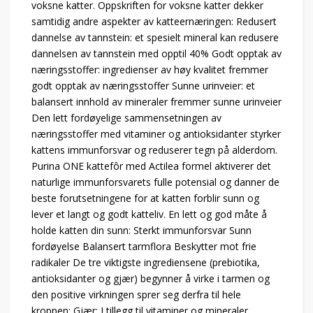
voksne katter. Oppskriften for voksne katter dekker
samtidig andre aspekter av katteernæringen: Redusert
dannelse av tannstein: et spesielt mineral kan redusere
dannelsen av tannstein med opptil 40% Godt opptak av
næringsstoffer: ingredienser av høy kvalitet fremmer
godt opptak av næringsstoffer Sunne urinveier: et
balansert innhold av mineraler fremmer sunne urinveier
Den lett fordøyelige sammensetningen av
næringsstoffer med vitaminer og antioksidanter styrker
kattens immunforsvar og reduserer tegn på alderdom.
Purina ONE kattefôr med Actilea formel aktiverer det
naturlige immunforsvarets fulle potensial og danner de
beste forutsetningene for at katten forblir sunn og
lever et langt og godt katteliv. En lett og god måte å
holde katten din sunn: Sterkt immunforsvar Sunn
fordøyelse Balansert tarmflora Beskytter mot frie
radikaler De tre viktigste ingrediensene (prebiotika,
antioksidanter og gjær) begynner å virke i tarmen og
den positive virkningen sprer seg derfra til hele
kroppen: Gjær: I tillegg til vitaminer og mineraler