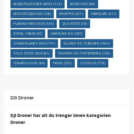
MOBILTELEFONER APPLE
(112)
MONITORS
(80)
MOTORTILBEHOR
(138)
NYHETER
(261)
PAWSOME
(617)
PLANIKA FIRES NOK
(535)
QUICKTEST
(78)
ROYAL CANIN
(92)
SAMSUNG NO
(287)
SCANDIFLAMES NOK
(741)
SLUKER OG TILBEHØR
(1041)
SOLO STOVE NOK
(81)
TAUVERK OG FORTØYNING
(159)
TENNPLUGGER
(84)
TRIXIE
(307)
ZOOPLUS
(778)
DJI Droner
DJI Droner har alt du trenger innen kategorien
Droner