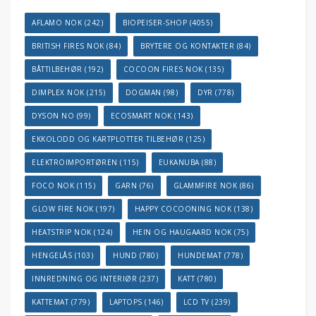
AFLAMO NOK
(242)
BIOPEISER-SHOP
(4055)
BRITISH FIRES NOK
(84)
BRYTERE OG KONTAKTER
(84)
BÅTTILBEHØR
(192)
COCOON FIRES NOK
(135)
DIMPLEX NOK
(215)
DOGMAN
(98)
DYR
(778)
DYSON NO
(99)
ECOSMART NOK
(143)
EKKOLODD OG KARTPLOTTER TILBEHØR
(125)
ELEKTROIMPORTØREN
(115)
EUKANUBA
(88)
FOCO NOK
(115)
GARN
(76)
GLAMMFIRE NOK
(86)
GLOW FIRE NOK
(197)
HAPPY COCOONING NOK
(138)
HEATSTRIP NOK
(124)
HEIN OG HAUGAARD NOK
(75)
HENGELÅS
(103)
HUND
(780)
HUNDEMAT
(778)
INNREDNING OG INTERIØR
(237)
KATT
(780)
KATTEMAT
(779)
LAPTOPS
(146)
LCD TV
(239)