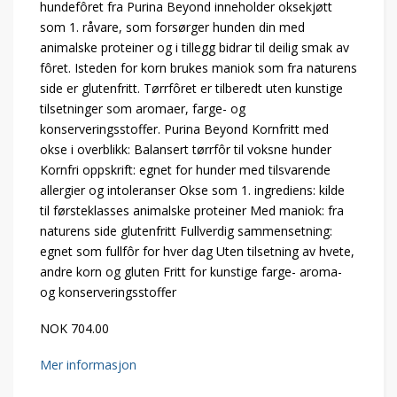
hundefôret fra Purina Beyond inneholder oksekjøtt
som 1. råvare, som forsørger hunden din med
animalske proteiner og i tillegg bidrar til deilig smak av
fôret. Isteden for korn brukes maniok som fra naturens
side er glutenfritt. Tørrfôret er tilberedt uten kunstige
tilsetninger som aromaer, farge- og
konserveringsstoffer. Purina Beyond Kornfritt med
okse i overblikk: Balansert tørrfôr til voksne hunder
Kornfri oppskrift: egnet for hunder med tilsvarende
allergier og intoleranser Okse som 1. ingrediens: kilde
til førsteklasses animalske proteiner Med maniok: fra
naturens side glutenfritt Fullverdig sammensetning:
egnet som fullfôr for hver dag Uten tilsetning av hvete,
andre korn og gluten Fritt for kunstige farge- aroma-
og konserveringsstoffer
NOK 704.00
Mer informasjon