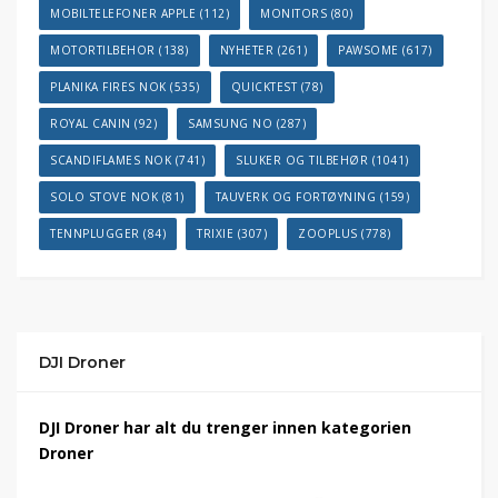
MOBILTELEFONER APPLE
(112)
MONITORS
(80)
MOTORTILBEHOR
(138)
NYHETER
(261)
PAWSOME
(617)
PLANIKA FIRES NOK
(535)
QUICKTEST
(78)
ROYAL CANIN
(92)
SAMSUNG NO
(287)
SCANDIFLAMES NOK
(741)
SLUKER OG TILBEHØR
(1041)
SOLO STOVE NOK
(81)
TAUVERK OG FORTØYNING
(159)
TENNPLUGGER
(84)
TRIXIE
(307)
ZOOPLUS
(778)
DJI Droner
DJI Droner har alt du trenger innen kategorien
Droner