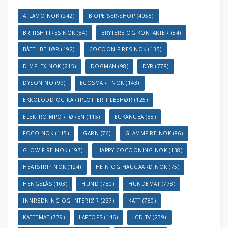
AFLAMO NOK
(242)
BIOPEISER-SHOP
(4055)
BRITISH FIRES NOK
(84)
BRYTERE OG KONTAKTER
(84)
BÅTTILBEHØR
(192)
COCOON FIRES NOK
(135)
DIMPLEX NOK
(215)
DOGMAN
(98)
DYR
(778)
DYSON NO
(99)
ECOSMART NOK
(143)
EKKOLODD OG KARTPLOTTER TILBEHØR
(125)
ELEKTROIMPORTØREN
(115)
EUKANUBA
(88)
FOCO NOK
(115)
GARN
(76)
GLAMMFIRE NOK
(86)
GLOW FIRE NOK
(197)
HAPPY COCOONING NOK
(138)
HEATSTRIP NOK
(124)
HEIN OG HAUGAARD NOK
(75)
HENGELÅS
(103)
HUND
(780)
HUNDEMAT
(778)
INNREDNING OG INTERIØR
(237)
KATT
(780)
KATTEMAT
(779)
LAPTOPS
(146)
LCD TV
(239)