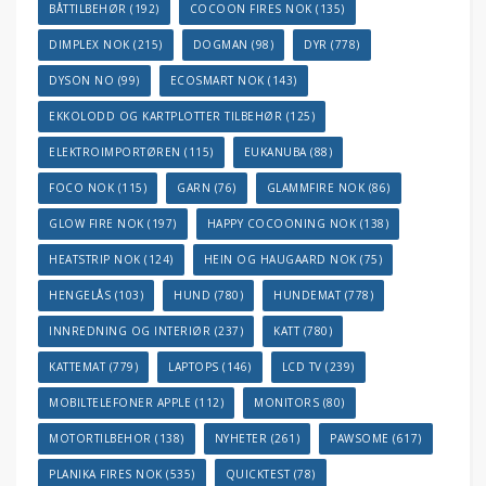
BÅTTILBEHØR
(192)
COCOON FIRES NOK
(135)
DIMPLEX NOK
(215)
DOGMAN
(98)
DYR
(778)
DYSON NO
(99)
ECOSMART NOK
(143)
EKKOLODD OG KARTPLOTTER TILBEHØR
(125)
ELEKTROIMPORTØREN
(115)
EUKANUBA
(88)
FOCO NOK
(115)
GARN
(76)
GLAMMFIRE NOK
(86)
GLOW FIRE NOK
(197)
HAPPY COCOONING NOK
(138)
HEATSTRIP NOK
(124)
HEIN OG HAUGAARD NOK
(75)
HENGELÅS
(103)
HUND
(780)
HUNDEMAT
(778)
INNREDNING OG INTERIØR
(237)
KATT
(780)
KATTEMAT
(779)
LAPTOPS
(146)
LCD TV
(239)
MOBILTELEFONER APPLE
(112)
MONITORS
(80)
MOTORTILBEHOR
(138)
NYHETER
(261)
PAWSOME
(617)
PLANIKA FIRES NOK
(535)
QUICKTEST
(78)