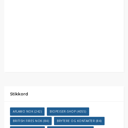
Stikkord
AFLAMO NOK
(242)
BIOPEISER-SHOP
(4055)
BRITISH FIRES NOK
(84)
BRYTERE OG KONTAKTER
(84)