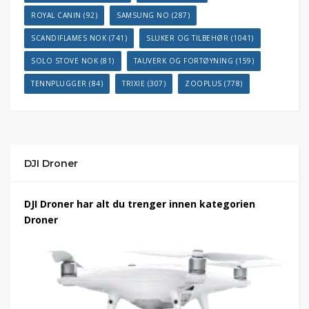
ROYAL CANIN
(92)
SAMSUNG NO
(287)
SCANDIFLAMES NOK
(741)
SLUKER OG TILBEHØR
(1041)
SOLO STOVE NOK
(81)
TAUVERK OG FORTØYNING
(159)
TENNPLUGGER
(84)
TRIXIE
(307)
ZOOPLUS
(778)
DJI Droner
DJI Droner har alt du trenger innen kategorien
Droner