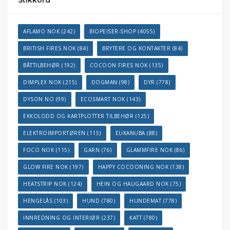
Stikkord
AFLAMO NOK
(242)
BIOPEISER-SHOP
(4055)
BRITISH FIRES NOK
(84)
BRYTERE OG KONTAKTER
(84)
BÅTTILBEHØR
(192)
COCOON FIRES NOK
(135)
DIMPLEX NOK
(215)
DOGMAN
(98)
DYR
(778)
DYSON NO
(99)
ECOSMART NOK
(143)
EKKOLODD OG KARTPLOTTER TILBEHØR
(125)
ELEKTROIMPORTØREN
(115)
EUKANUBA
(88)
FOCO NOK
(115)
GARN
(76)
GLAMMFIRE NOK
(86)
GLOW FIRE NOK
(197)
HAPPY COCOONING NOK
(138)
HEATSTRIP NOK
(124)
HEIN OG HAUGAARD NOK
(75)
HENGELÅS
(103)
HUND
(780)
HUNDEMAT
(778)
INNREDNING OG INTERIØR
(237)
KATT
(780)