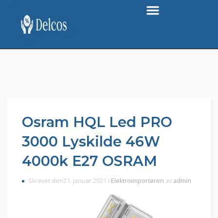
Osram HQL Led PRO
3000 Lyskilde 46W
4000k E27 OSRAM
Skrevet den21. januar 2021 i
Elektroimportøren
av
admin