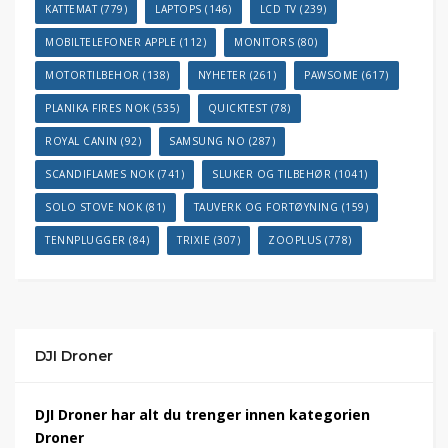
KATTEMAT
(779)
LAPTOPS
(146)
LCD TV
(239)
MOBILTELEFONER APPLE
(112)
MONITORS
(80)
MOTORTILBEHOR
(138)
NYHETER
(261)
PAWSOME
(617)
PLANIKA FIRES NOK
(535)
QUICKTEST
(78)
ROYAL CANIN
(92)
SAMSUNG NO
(287)
SCANDIFLAMES NOK
(741)
SLUKER OG TILBEHØR
(1041)
SOLO STOVE NOK
(81)
TAUVERK OG FORTØYNING
(159)
TENNPLUGGER
(84)
TRIXIE
(307)
ZOOPLUS
(778)
DJI Droner
DJI Droner har alt du trenger innen kategorien
Droner