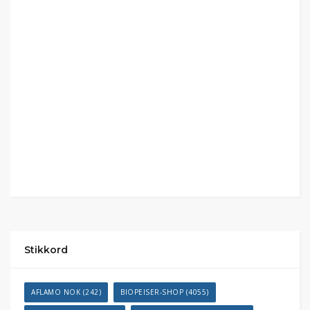
Stikkord
AFLAMO NOK
(242)
BIOPEISER-SHOP
(4055)