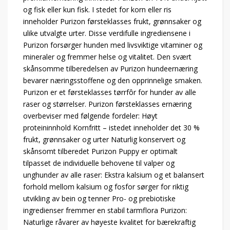
og fisk eller kun fisk. I stedet for korn eller ris
inneholder Purizon førsteklasses frukt, grønnsaker og
ulike utvalgte urter. Disse verdifulle ingrediensene i
Purizon forsørger hunden med livsviktige vitaminer og
mineraler og fremmer helse og vitalitet. Den svært
skånsomme tilberedelsen av Purizon hundeernæring
bevarer næringsstoffene og den opprinnelige smaken.
Purizon er et førsteklasses tørrfôr for hunder av alle
raser og størrelser. Purizon førsteklasses ernæring
overbeviser med følgende fordeler: Høyt
proteininnhold Kornfritt – istedet inneholder det 30 %
frukt, grønnsaker og urter Naturlig konservert og
skånsomt tilberedet Purizon Puppy er optimalt
tilpasset de individuelle behovene til valper og
unghunder av alle raser: Ekstra kalsium og et balansert
forhold mellom kalsium og fosfor sørger for riktig
utvikling av bein og tenner Pro- og prebiotiske
ingredienser fremmer en stabil tarmflora Purizon:
Naturlige råvarer av høyeste kvalitet for bærekraftig