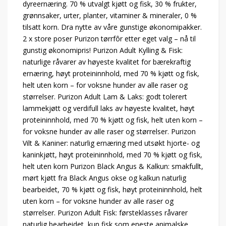
dyreernæring. 70 % utvalgt kjøtt og fisk, 30 % frukter,
grønnsaker, urter, planter, vitaminer & mineraler, 0 %
tilsatt korn. Dra nytte av våre gunstige økonomipakker.
2 x store poser Purizon tørrfôr etter eget valg – nå til
gunstig økonomipris! Purizon Adult Kylling & Fisk:
naturlige råvarer av høyeste kvalitet for bærekraftig
ernæring, høyt proteininnhold, med 70 % kjøtt og fisk,
helt uten korn – for voksne hunder av alle raser og
størrelser. Purizon Adult Lam & Laks: godt tolerert
lammekjøtt og verdifull laks av høyeste kvalitet, høyt
proteininnhold, med 70 % kjøtt og fisk, helt uten korn –
for voksne hunder av alle raser og størrelser. Purizon
Vilt & Kaniner: naturlig ernæring med utsøkt hjorte- og
kaninkjøtt, høyt proteininnhold, med 70 % kjøtt og fisk,
helt uten korn Purizon Black Angus & Kalkun: smakfullt,
mørt kjøtt fra Black Angus okse og kalkun naturlig
bearbeidet, 70 % kjøtt og fisk, høyt proteininnhold, helt
uten korn – for voksne hunder av alle raser og
størrelser. Purizon Adult Fisk: førsteklasses råvarer
naturlig bearbeidet, kun fisk som eneste animalske