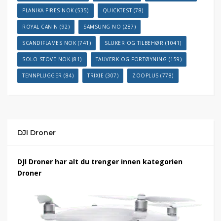
PLANIKA FIRES NOK
(535)
QUICKTEST
(78)
ROYAL CANIN
(92)
SAMSUNG NO
(287)
SCANDIFLAMES NOK
(741)
SLUKER OG TILBEHØR
(1041)
SOLO STOVE NOK
(81)
TAUVERK OG FORTØYNING
(159)
TENNPLUGGER
(84)
TRIXIE
(307)
ZOOPLUS
(778)
DJI Droner
DJI Droner har alt du trenger innen kategorien
Droner