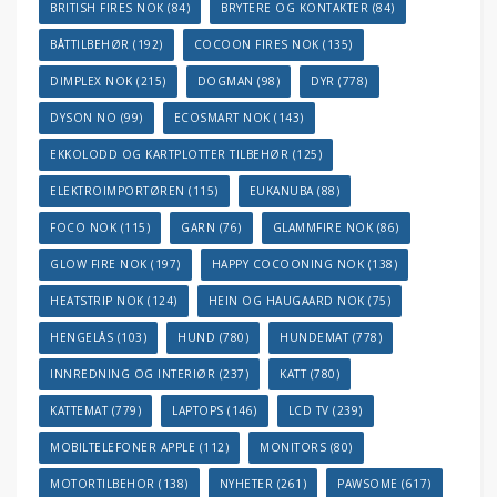
BRITISH FIRES NOK
(84)
BRYTERE OG KONTAKTER
(84)
BÅTTILBEHØR
(192)
COCOON FIRES NOK
(135)
DIMPLEX NOK
(215)
DOGMAN
(98)
DYR
(778)
DYSON NO
(99)
ECOSMART NOK
(143)
EKKOLODD OG KARTPLOTTER TILBEHØR
(125)
ELEKTROIMPORTØREN
(115)
EUKANUBA
(88)
FOCO NOK
(115)
GARN
(76)
GLAMMFIRE NOK
(86)
GLOW FIRE NOK
(197)
HAPPY COCOONING NOK
(138)
HEATSTRIP NOK
(124)
HEIN OG HAUGAARD NOK
(75)
HENGELÅS
(103)
HUND
(780)
HUNDEMAT
(778)
INNREDNING OG INTERIØR
(237)
KATT
(780)
KATTEMAT
(779)
LAPTOPS
(146)
LCD TV
(239)
MOBILTELEFONER APPLE
(112)
MONITORS
(80)
MOTORTILBEHOR
(138)
NYHETER
(261)
PAWSOME
(617)