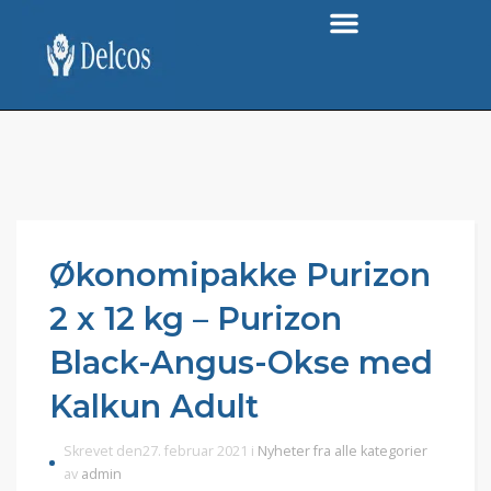
Økonomipakke Purizon
2 x 12 kg – Purizon
Black-Angus-Okse med
Kalkun Adult
Skrevet den27. februar 2021 i
Nyheter fra alle kategorier
av
admin