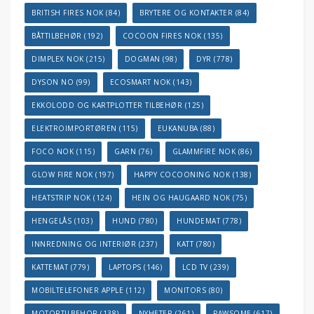
BRITISH FIRES NOK
(84)
BRYTERE OG KONTAKTER
(84)
BÅTTILBEHØR
(192)
COCOON FIRES NOK
(135)
DIMPLEX NOK
(215)
DOGMAN
(98)
DYR
(778)
DYSON NO
(99)
ECOSMART NOK
(143)
EKKOLODD OG KARTPLOTTER TILBEHØR
(125)
ELEKTROIMPORTØREN
(115)
EUKANUBA
(88)
FOCO NOK
(115)
GARN
(76)
GLAMMFIRE NOK
(86)
GLOW FIRE NOK
(197)
HAPPY COCOONING NOK
(138)
HEATSTRIP NOK
(124)
HEIN OG HAUGAARD NOK
(75)
HENGELÅS
(103)
HUND
(780)
HUNDEMAT
(778)
INNREDNING OG INTERIØR
(237)
KATT
(780)
KATTEMAT
(779)
LAPTOPS
(146)
LCD TV
(239)
MOBILTELEFONER APPLE
(112)
MONITORS
(80)
MOTORTILBEHOR
(138)
NYHETER
(261)
PAWSOME
(617)