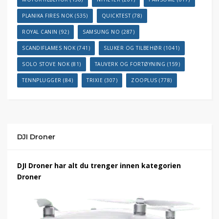
PLANIKA FIRES NOK
(535)
QUICKTEST
(78)
ROYAL CANIN
(92)
SAMSUNG NO
(287)
SCANDIFLAMES NOK
(741)
SLUKER OG TILBEHØR
(1041)
SOLO STOVE NOK
(81)
TAUVERK OG FORTØYNING
(159)
TENNPLUGGER
(84)
TRIXIE
(307)
ZOOPLUS
(778)
DJI Droner
DJI Droner har alt du trenger innen kategorien
Droner