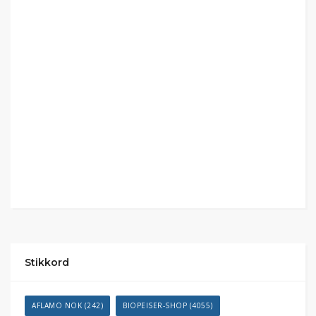
Stikkord
AFLAMO NOK
(242)
BIOPEISER-SHOP
(4055)