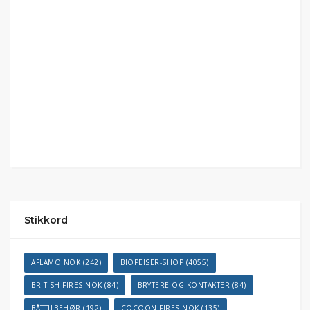
Stikkord
AFLAMO NOK
(242)
BIOPEISER-SHOP
(4055)
BRITISH FIRES NOK
(84)
BRYTERE OG KONTAKTER
(84)
BÅTTILBEHØR
(192)
COCOON FIRES NOK
(135)