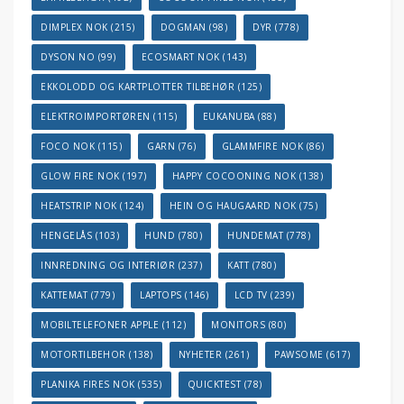
DIMPLEX NOK
(215)
DOGMAN
(98)
DYR
(778)
DYSON NO
(99)
ECOSMART NOK
(143)
EKKOLODD OG KARTPLOTTER TILBEHØR
(125)
ELEKTROIMPORTØREN
(115)
EUKANUBA
(88)
FOCO NOK
(115)
GARN
(76)
GLAMMFIRE NOK
(86)
GLOW FIRE NOK
(197)
HAPPY COCOONING NOK
(138)
HEATSTRIP NOK
(124)
HEIN OG HAUGAARD NOK
(75)
HENGELÅS
(103)
HUND
(780)
HUNDEMAT
(778)
INNREDNING OG INTERIØR
(237)
KATT
(780)
KATTEMAT
(779)
LAPTOPS
(146)
LCD TV
(239)
MOBILTELEFONER APPLE
(112)
MONITORS
(80)
MOTORTILBEHOR
(138)
NYHETER
(261)
PAWSOME
(617)
PLANIKA FIRES NOK
(535)
QUICKTEST
(78)