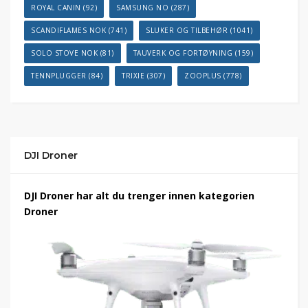
ROYAL CANIN
(92)
SAMSUNG NO
(287)
SCANDIFLAMES NOK
(741)
SLUKER OG TILBEHØR
(1041)
SOLO STOVE NOK
(81)
TAUVERK OG FORTØYNING
(159)
TENNPLUGGER
(84)
TRIXIE
(307)
ZOOPLUS
(778)
DJI Droner
DJI Droner har alt du trenger innen kategorien
Droner