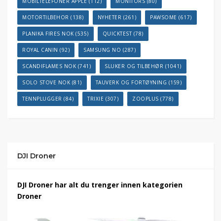
MOBILTELEFONER APPLE
(112)
MONITORS
(80)
MOTORTILBEHOR
(138)
NYHETER
(261)
PAWSOME
(617)
PLANIKA FIRES NOK
(535)
QUICKTEST
(78)
ROYAL CANIN
(92)
SAMSUNG NO
(287)
SCANDIFLAMES NOK
(741)
SLUKER OG TILBEHØR
(1041)
SOLO STOVE NOK
(81)
TAUVERK OG FORTØYNING
(159)
TENNPLUGGER
(84)
TRIXIE
(307)
ZOOPLUS
(778)
DJI Droner
DJI Droner har alt du trenger innen kategorien
Droner