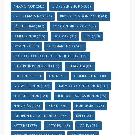
AFLAMO NOK
(242)
BIOPEISER-SHOP
(4055)
BRITISH FIRES NOK
(84)
BRYTERE OG KONTAKTER
(84)
BÅTTILBEHØR
(192)
COCOON FIRES NOK
(135)
DIMPLEX NOK
(215)
DOGMAN
(98)
DYR
(778)
DYSON NO
(99)
ECOSMART NOK
(143)
EKKOLODD OG KARTPLOTTER TILBEHØR
(125)
ELEKTROIMPORTØREN
(115)
EUKANUBA
(88)
FOCO NOK
(115)
GARN
(76)
GLAMMFIRE NOK
(86)
GLOW FIRE NOK
(197)
HAPPY COCOONING NOK
(138)
HEATSTRIP NOK
(124)
HEIN OG HAUGAARD NOK
(75)
HENGELÅS
(103)
HUND
(780)
HUNDEMAT
(778)
INNREDNING OG INTERIØR
(237)
KATT
(780)
KATTEMAT
(779)
LAPTOPS
(146)
LCD TV
(239)