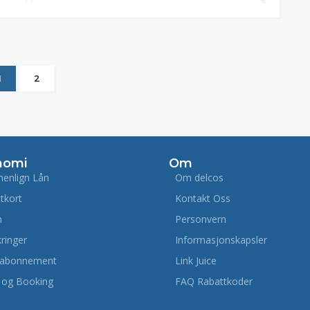
1
2
nomi
Om
enlign Lån
Om delcos
ttkort
Kontakt Oss
m
Personvern
kringer
Informasjonskapsler
labonnement
Link Juice
 og Booking
FAQ Rabattkoder