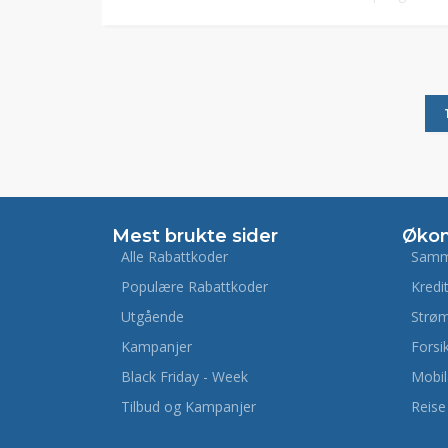
Mest brukte sider
Øko
Alle Rabattkoder
Samm
Populære Rabattkoder
Kredi
Utgående
Strø
Kampanjer
Forsi
Black Friday - Week
Mobi
Tilbud og Kampanjer
Reise