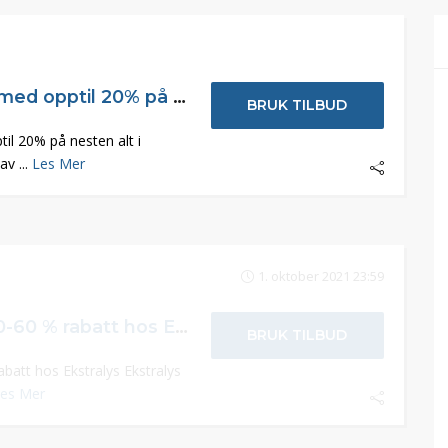
Skruvat høstsalg med opptil 20% på nesten alt
BRUK TILBUD
il 20% på nesten alt i
av ...
Les Mer
1. oktober 2021 23:59
Septembersalg 20-60 % rabatt hos Ekstralys
BRUK TILBUD
batt hos Ekstralys Ekstralys
es Mer