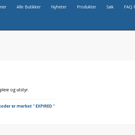
rier
Alle Butikker
Nyheter
Produkter
Søk
FAQ 
lpleie og utstyr.
koder er merket " EXPIRED "