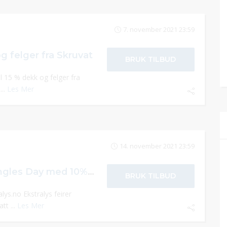
7. november 2021 23:59
g felger fra Skruvat
BRUK TILBUD
l 15 % dekk og felger fra
...
Les Mer
14. november 2021 23:59
Ekstralys feirer Singles Day med 10% rabatt på hele butikken
BRUK TILBUD
lys.no Ekstralys feirer
tt ...
Les Mer