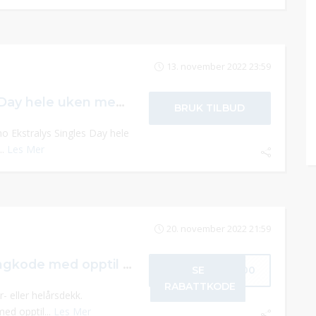
13. november 2022 23:59
Ekstralys Singles Day hele uken med 10% rabatt på hele butikken.
BRUK TILBUD
no Ekstralys Singles Day hele
..
Les Mer
20. november 2022 21:59
Dekkonline kupongkode med opptil kr 200 avslag på Goodride!
SE
O200
RABATTKODE
- eller helårsdekk.
d opptil...
Les Mer