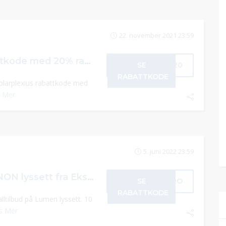
22. november 2021 23:59
Solarplexius rabattkode med 20% rabatt i nettbutikken
SE
NO20
RABATTKODE
l Solarplexius rabattkode med
 Mer
5. juni 2022 23:59
10 % rabatt på XENON lyssett fra Ekstralys
SE
NPRO
RABATTKODE
alltilbud på Lumen lyssett. 10
s Mer