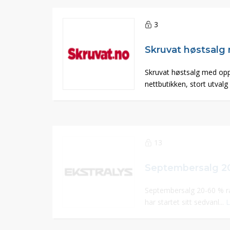
3
Skruvat høstsalg med oppt
nettbutikken, stort utvalg 
13
Septembersalg 20-60 % ra
har startet sitt sedvanl...
L