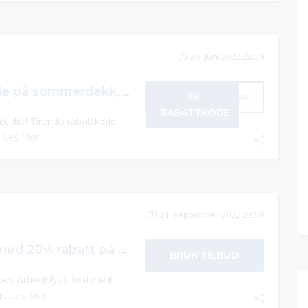
26. juni 2022 23:59
Tirendo rabattkode på sommerdekk, vinterdekk og helårsdekk
SE
T250
RABATTKODE
et ditt! Tirendo rabattkode
.
Les Mer
21. september 2022 23:59
Arbeidslys tilbud med 20% rabatt på hele nettbutikken
BRUK TILBUD
ken. Arbeidslys tilbud med
...
Les Mer