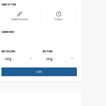
SØK ETTER
RABATTKODER
TILBUD
SØKEORD
KATEGORI
BUTIKK
SØK