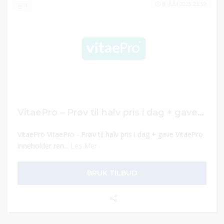
8. JULI 2025 23:59
4
VitaePro – Prøv til halv pris i dag + gave – For muskler og ledd!
VitaePro VitaePro - Prøv til halv pris i dag + gave VitaePro
inneholder ren...
Les Mer
BRUK TILBUD