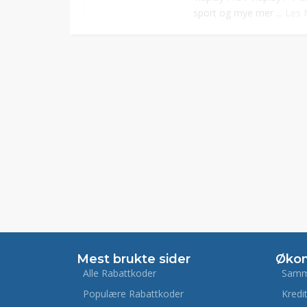
sport og mye mer ...
Les 
Mest brukte sider
Øko
Alle Rabattkoder
Samm
Populære Rabattkoder
Kredi