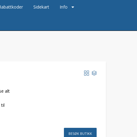
Rabattkoder
Sidekart
Info
e alt
til
BESØK BUTIKK