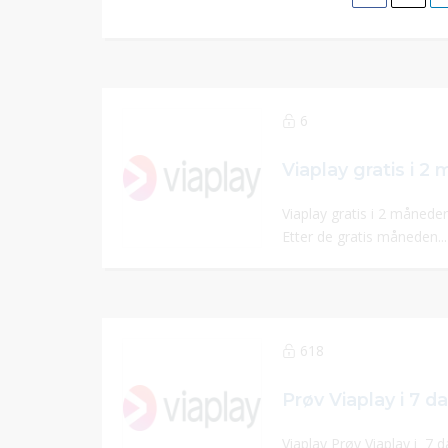
6
Viaplay gratis i 2 måneder
Etter de gratis måneden..
618
Viaplay Prøv Viaplay i 7 da