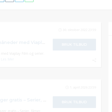
30. oktober 2022 23:59
Viaplay gratis i 2 måneder med Viaplay Film og serier
BRUK TILBUD
 med Viaplay Film og serier.
.
Les Mer
1. april 2026 23:59
Prøv Viaplay i 7 dager gratis – Serier, filmer, sport og mye mer
BRUK TILBUD
ger gratis - Serier, filmer,