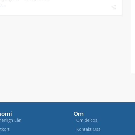
Mer
nomi
Om
enlign Lån
Om delcos
ttkort
Kontakt Oss