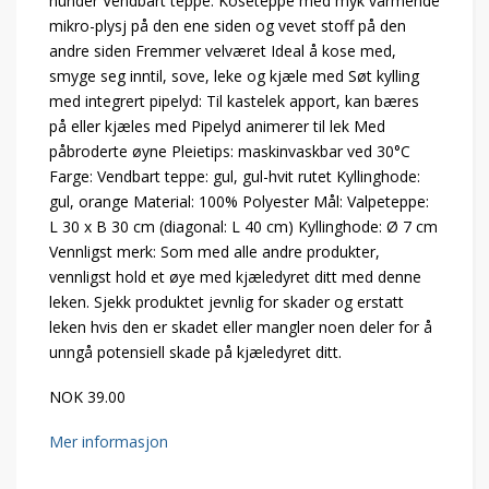
hunder Vendbart teppe: Koseteppe med myk varmende
mikro-plysj på den ene siden og vevet stoff på den
andre siden Fremmer velværet Ideal å kose med,
smyge seg inntil, sove, leke og kjæle med Søt kylling
med integrert pipelyd: Til kastelek apport, kan bæres
på eller kjæles med Pipelyd animerer til lek Med
påbroderte øyne Pleietips: maskinvaskbar ved 30°C
Farge: Vendbart teppe: gul, gul-hvit rutet Kyllinghode:
gul, orange Material: 100% Polyester Mål: Valpeteppe:
L 30 x B 30 cm (diagonal: L 40 cm) Kyllinghode: Ø 7 cm
Vennligst merk: Som med alle andre produkter,
vennligst hold et øye med kjæledyret ditt med denne
leken. Sjekk produktet jevnlig for skader og erstatt
leken hvis den er skadet eller mangler noen deler for å
unngå potensiell skade på kjæledyret ditt.
NOK 39.00
Mer informasjon