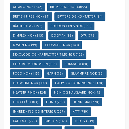
AFLAMO NOK
(242)
BIOPEISER-SHOP
(4055)
BRITISH FIRES NOK
(84)
BRYTERE OG KONTAKTER
(84)
BÅTTILBEHØR
(192)
COCOON FIRES NOK
(135)
DIMPLEX NOK
(215)
DOGMAN
(98)
DYR
(778)
DYSON NO
(99)
ECOSMART NOK
(143)
EKKOLODD OG KARTPLOTTER TILBEHØR
(125)
ELEKTROIMPORTØREN
(115)
EUKANUBA
(88)
FOCO NOK
(115)
GARN
(76)
GLAMMFIRE NOK
(86)
GLOW FIRE NOK
(197)
HAPPY COCOONING NOK
(138)
HEATSTRIP NOK
(124)
HEIN OG HAUGAARD NOK
(75)
HENGELÅS
(103)
HUND
(780)
HUNDEMAT
(778)
INNREDNING OG INTERIØR
(237)
KATT
(780)
KATTEMAT
(779)
LAPTOPS
(146)
LCD TV
(239)