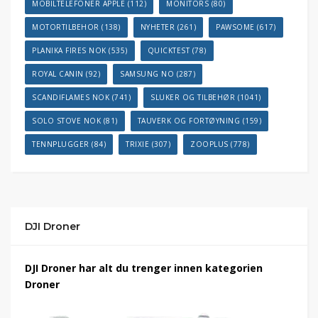
MOBILTELEFONER APPLE
(112)
MONITORS
(80)
MOTORTILBEHOR
(138)
NYHETER
(261)
PAWSOME
(617)
PLANIKA FIRES NOK
(535)
QUICKTEST
(78)
ROYAL CANIN
(92)
SAMSUNG NO
(287)
SCANDIFLAMES NOK
(741)
SLUKER OG TILBEHØR
(1041)
SOLO STOVE NOK
(81)
TAUVERK OG FORTØYNING
(159)
TENNPLUGGER
(84)
TRIXIE
(307)
ZOOPLUS
(778)
DJI Droner
DJI Droner har alt du trenger innen kategorien
Droner