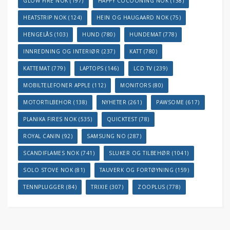
GLOW FIRE NOK
(197)
HAPPY COCOONING NOK
(138)
HEATSTRIP NOK
(124)
HEIN OG HAUGAARD NOK
(75)
HENGELÅS
(103)
HUND
(780)
HUNDEMAT
(778)
INNREDNING OG INTERIØR
(237)
KATT
(780)
KATTEMAT
(779)
LAPTOPS
(146)
LCD TV
(239)
MOBILTELEFONER APPLE
(112)
MONITORS
(80)
MOTORTILBEHOR
(138)
NYHETER
(261)
PAWSOME
(617)
PLANIKA FIRES NOK
(535)
QUICKTEST
(78)
ROYAL CANIN
(92)
SAMSUNG NO
(287)
SCANDIFLAMES NOK
(741)
SLUKER OG TILBEHØR
(1041)
SOLO STOVE NOK
(81)
TAUVERK OG FORTØYNING
(159)
TENNPLUGGER
(84)
TRIXIE
(307)
ZOOPLUS
(778)