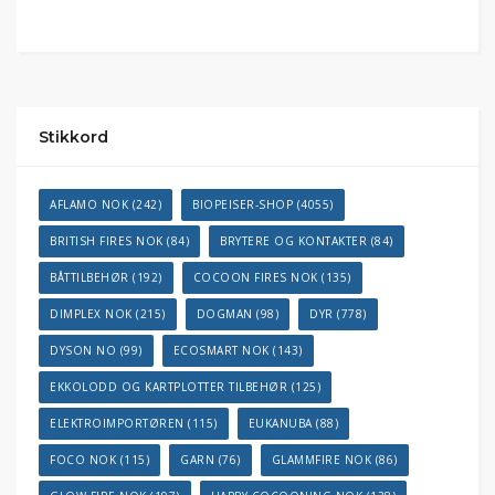
Stikkord
AFLAMO NOK
(242)
BIOPEISER-SHOP
(4055)
BRITISH FIRES NOK
(84)
BRYTERE OG KONTAKTER
(84)
BÅTTILBEHØR
(192)
COCOON FIRES NOK
(135)
DIMPLEX NOK
(215)
DOGMAN
(98)
DYR
(778)
DYSON NO
(99)
ECOSMART NOK
(143)
EKKOLODD OG KARTPLOTTER TILBEHØR
(125)
ELEKTROIMPORTØREN
(115)
EUKANUBA
(88)
FOCO NOK
(115)
GARN
(76)
GLAMMFIRE NOK
(86)