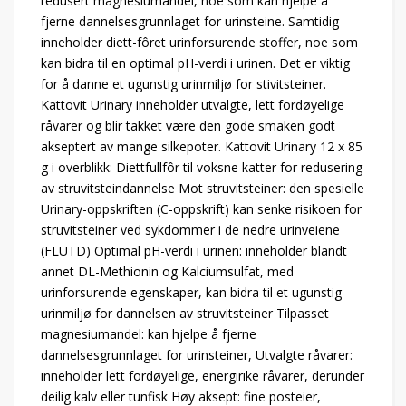
redusert magnesiumandel, noe som kan hjelpe å
fjerne dannelsesgrunnlaget for urinsteine. Samtidig
inneholder diett-fôret urinforsurende stoffer, noe som
kan bidra til en optimal pH-verdi i urinen. Det er viktig
for å danne et ugunstig urinmiljø for stivitsteiner.
Kattovit Urinary inneholder utvalgte, lett fordøyelige
råvarer og blir takket være den gode smaken godt
akseptert av mange silkepoter. Kattovit Urinary 12 x 85
g i overblikk: Diettfullfôr til voksne katter for redusering
av struvitsteindannelse Mot struvitsteiner: den spesielle
Urinary-oppskriften (C-oppskrift) kan senke risikoen for
struvitsteiner ved sykdommer i de nedre urinveiene
(FLUTD) Optimal pH-verdi i urinen: inneholder blandt
annet DL-Methionin og Kalciumsulfat, med
urinforsurende egenskaper, kan bidra til et ugunstig
urinmiljø for dannelsen av struvitsteiner Tilpasset
magnesiumandel: kan hjelpe å fjerne
dannelsesgrunnlaget for urinsteiner, Utvalgte råvarer:
inneholder lett fordøyelige, energirike råvarer, derunder
deilig kalv eller tunfisk Høy aksept: fine posteier,