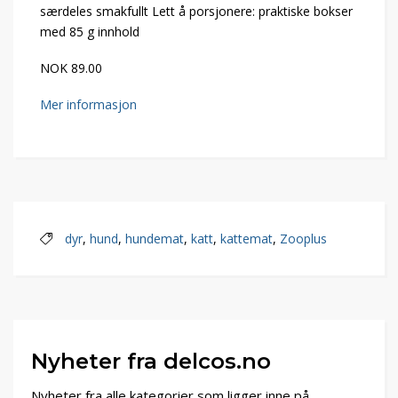
særdeles smakfullt Lett å porsjonere: praktiske bokser
med 85 g innhold
NOK 89.00
Mer informasjon
dyr
,
hund
,
hundemat
,
katt
,
kattemat
,
Zooplus
Nyheter fra delcos.no
Nyheter fra alle kategorier som ligger inne på