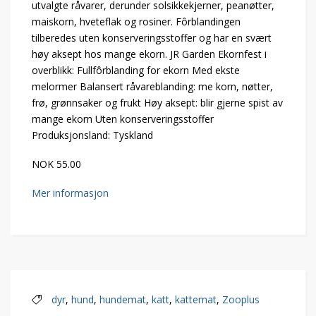
utvalgte råvarer, derunder solsikkekjerner, peanøtter,
maiskorn, hveteflak og rosiner. Fôrblandingen
tilberedes uten konserveringsstoffer og har en svært
høy aksept hos mange ekorn. JR Garden Ekornfest i
overblikk: Fullfôrblanding for ekorn Med ekste
melormer Balansert råvareblanding: me korn, nøtter,
frø, grønnsaker og frukt Høy aksept: blir gjerne spist av
mange ekorn Uten konserveringsstoffer
Produksjonsland: Tyskland
NOK 55.00
Mer informasjon
dyr
,
hund
,
hundemat
,
katt
,
kattemat
,
Zooplus