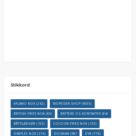
Stikkord
AFLAMO NOK
(242)
BIOPEISER-SHOP
(4055)
BRITISH FIRES NOK
(84)
BRYTERE OG KONTAKTER
(84)
BÅTTILBEHØR
(192)
COCOON FIRES NOK
(135)
DIMPLEX NOK
(215)
DOGMAN
(98)
DYR
(778)