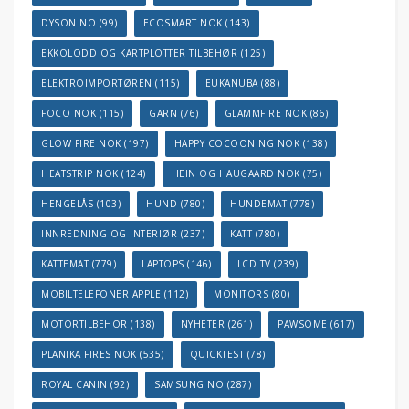
DYSON NO
(99)
ECOSMART NOK
(143)
EKKOLODD OG KARTPLOTTER TILBEHØR
(125)
ELEKTROIMPORTØREN
(115)
EUKANUBA
(88)
FOCO NOK
(115)
GARN
(76)
GLAMMFIRE NOK
(86)
GLOW FIRE NOK
(197)
HAPPY COCOONING NOK
(138)
HEATSTRIP NOK
(124)
HEIN OG HAUGAARD NOK
(75)
HENGELÅS
(103)
HUND
(780)
HUNDEMAT
(778)
INNREDNING OG INTERIØR
(237)
KATT
(780)
KATTEMAT
(779)
LAPTOPS
(146)
LCD TV
(239)
MOBILTELEFONER APPLE
(112)
MONITORS
(80)
MOTORTILBEHOR
(138)
NYHETER
(261)
PAWSOME
(617)
PLANIKA FIRES NOK
(535)
QUICKTEST
(78)
ROYAL CANIN
(92)
SAMSUNG NO
(287)