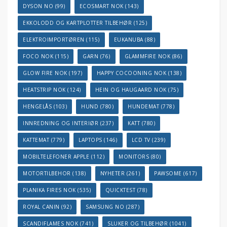
DYSON NO
(99)
ECOSMART NOK
(143)
EKKOLODD OG KARTPLOTTER TILBEHØR
(125)
ELEKTROIMPORTØREN
(115)
EUKANUBA
(88)
FOCO NOK
(115)
GARN
(76)
GLAMMFIRE NOK
(86)
GLOW FIRE NOK
(197)
HAPPY COCOONING NOK
(138)
HEATSTRIP NOK
(124)
HEIN OG HAUGAARD NOK
(75)
HENGELÅS
(103)
HUND
(780)
HUNDEMAT
(778)
INNREDNING OG INTERIØR
(237)
KATT
(780)
KATTEMAT
(779)
LAPTOPS
(146)
LCD TV
(239)
MOBILTELEFONER APPLE
(112)
MONITORS
(80)
MOTORTILBEHOR
(138)
NYHETER
(261)
PAWSOME
(617)
PLANIKA FIRES NOK
(535)
QUICKTEST
(78)
ROYAL CANIN
(92)
SAMSUNG NO
(287)
SCANDIFLAMES NOK
(741)
SLUKER OG TILBEHØR
(1041)