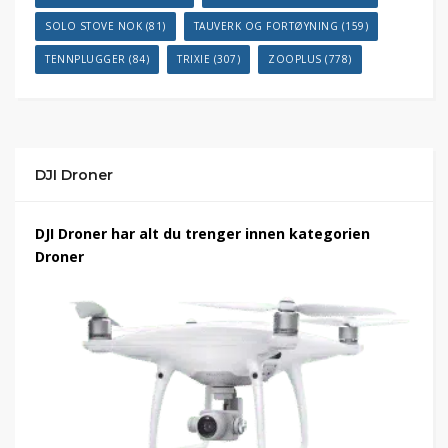
SOLO STOVE NOK
(81)
TAUVERK OG FORTØYNING
(159)
TENNPLUGGER
(84)
TRIXIE
(307)
ZOOPLUS
(778)
DJI Droner
DJI Droner har alt du trenger innen kategorien
Droner