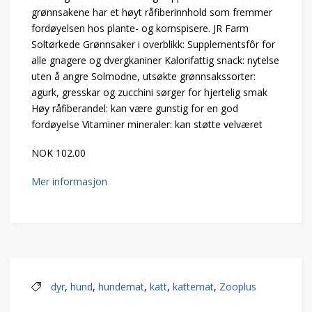
grønnsakene har et høyt råfiberinnhold som fremmer
fordøyelsen hos plante- og kornspisere. JR Farm
Soltørkede Grønnsaker i overblikk: Supplementsfôr for
alle gnagere og dvergkaniner Kalorifattig snack: nytelse
uten å angre Solmodne, utsøkte grønnsakssorter:
agurk, gresskar og zucchini sørger for hjertelig smak
Høy råfiberandel: kan være gunstig for en god
fordøyelse Vitaminer mineraler: kan støtte velværet
NOK 102.00
Mer informasjon
dyr
,
hund
,
hundemat
,
katt
,
kattemat
,
Zooplus