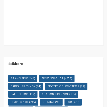
Stikkord
AFLAMO NOK
(242)
BIOPEISER-SHOP
(4055)
BRITISH FIRES NOK
(84)
BRYTERE OG KONTAKTER
(84)
BÅTTILBEHØR
(192)
COCOON FIRES NOK
(135)
DIMPLEX NOK
(215)
DOGMAN
(98)
DYR
(778)