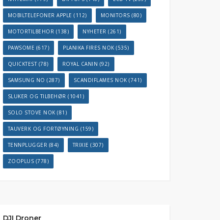
MOBILTELEFONER APPLE
(112)
MONITORS
(80)
MOTORTILBEHOR
(138)
NYHETER
(261)
PAWSOME
(617)
PLANIKA FIRES NOK
(535)
QUICKTEST
(78)
ROYAL CANIN
(92)
SAMSUNG NO
(287)
SCANDIFLAMES NOK
(741)
SLUKER OG TILBEHØR
(1041)
SOLO STOVE NOK
(81)
TAUVERK OG FORTØYNING
(159)
TENNPLUGGER
(84)
TRIXIE
(307)
ZOOPLUS
(778)
DJI Droner