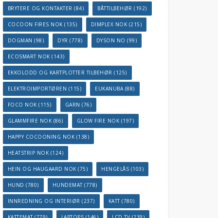
BRYTERE OG KONTAKTER
(84)
BÅTTILBEHØR
(192)
COCOON FIRES NOK
(135)
DIMPLEX NOK
(215)
DOGMAN
(98)
DYR
(778)
DYSON NO
(99)
ECOSMART NOK
(143)
EKKOLODD OG KARTPLOTTER TILBEHØR
(125)
ELEKTROIMPORTØREN
(115)
EUKANUBA
(88)
FOCO NOK
(115)
GARN
(76)
GLAMMFIRE NOK
(86)
GLOW FIRE NOK
(197)
HAPPY COCOONING NOK
(138)
HEATSTRIP NOK
(124)
HEIN OG HAUGAARD NOK
(75)
HENGELÅS
(103)
HUND
(780)
HUNDEMAT
(778)
INNREDNING OG INTERIØR
(237)
KATT
(780)
KATTEMAT
(779)
LAPTOPS
(146)
LCD TV
(239)