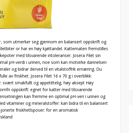
tter, som utmerker seg gjennom en balansert oppskrift og
filetbiter or har en høy kjøttandel. Kattematen fremstilles
kepoter med tilsvarende intoleranser. Josera Filet sin
mal pH-verdi i urinen, noe som kan motvirke dannelsen
raler og bidrar derved til en vitalstoffrik ernæring. Du
le av friskhet. Josera Filet 16 x 70 g i overblikk:
er: svært smakfullt og appetittelig, høy aksept Høy
Kornfri oppskrift: egnet for katter med tilsvarende
mensetningen kan fremme en optimal pH-veri i urinen og
ed vitaminer og mineralstoffer: kan bidra til en balansert
sjonerte friskhetlsposer: for en aromatisk
yskland