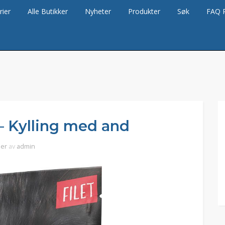
rier
Alle Butikker
Nyheter
Produkter
Søk
FAQ 
 – Kylling med and
ier
av
admin