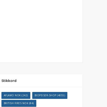
Stikkord
AFLAMO NOK
(242)
BIOPEISER-SHOP
(4055)
BRITISH FIRES NOK
(84)