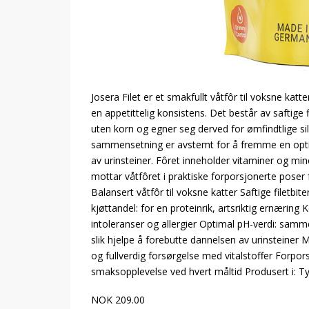
Josera Filet er et smakfullt våtfôr til voksne ka
en appetittelig konsistens. Det består av saftige 
uten korn og egner seg derved for ømfindtlige sil
sammensetning er avstemt for å fremme en opti
av urinsteiner. Fôret inneholder vitaminer og mine
mottar våtfôret i praktiske forporsjonerte poser ful
Balansert våtfôr til voksne katter Saftige filetbit
kjøttandel: for en proteinrik, artsriktig ernæring 
intoleranser og allergier Optimal pH-verdi: sam
slik hjelpe å forebutte dannelsen av urinsteiner M
og fullverdig forsørgelse med vitalstoffer Forpor
smaksopplevelse ved hvert måltid Produsert i: T
NOK 209.00