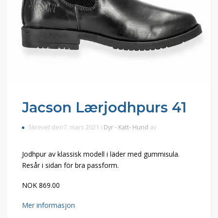
Jacson Lærjodhpurs 41
Skrevet den7. mars 2021 i
Dyr - Katt- Hund
av
Jodhpur av klassisk modell i läder med gummisula.
Resår i sidan för bra passform.
NOK 869.00
Mer informasjon