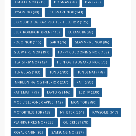
DIMPLEX NOK
(215)
DOGMAN
(98)
DYR
(778)
DYSON NO
(99)
ECOSMART NOK
(143)
EKKOLODD OG KARTPLOTTER TILBEHØR
(125)
ELEKTROIMPORTØREN
(115)
EUKANUBA
(88)
FOCO NOK
(115)
GARN
(76)
GLAMMFIRE NOK
(86)
GLOW FIRE NOK
(197)
HAPPY COCOONING NOK
(138)
HEATSTRIP NOK
(124)
HEIN OG HAUGAARD NOK
(75)
HENGELÅS
(103)
HUND
(780)
HUNDEMAT
(778)
INNREDNING OG INTERIØR
(237)
KATT
(780)
KATTEMAT
(779)
LAPTOPS
(146)
LCD TV
(239)
MOBILTELEFONER APPLE
(112)
MONITORS
(80)
MOTORTILBEHOR
(138)
NYHETER
(261)
PAWSOME
(617)
PLANIKA FIRES NOK
(535)
QUICKTEST
(78)
ROYAL CANIN
(92)
SAMSUNG NO
(287)