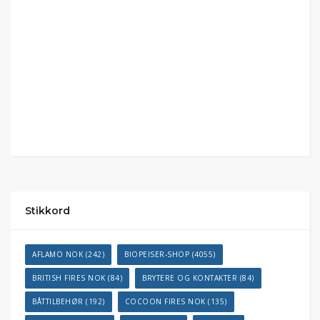
Stikkord
AFLAMO NOK
(242)
BIOPEISER-SHOP
(4055)
BRITISH FIRES NOK
(84)
BRYTERE OG KONTAKTER
(84)
BÅTTILBEHØR
(192)
COCOON FIRES NOK
(135)