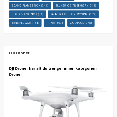
SCANDIFLAMES NOK
(741)
SLUKER OG TILBEHØR
(1041)
SOLO STOVE NOK
(81)
TAUVERK OG FORTØYNING
(159)
TENNPLUGGER
(84)
TRIXIE
(307)
ZOOPLUS
(778)
DJI Droner
DJI Droner har alt du trenger innen kategorien
Droner