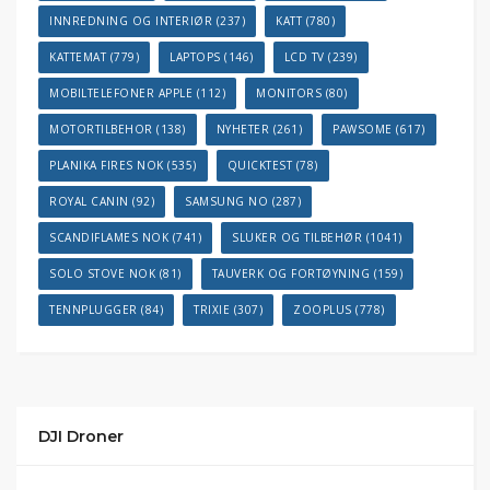
INNREDNING OG INTERIØR
(237)
KATT
(780)
KATTEMAT
(779)
LAPTOPS
(146)
LCD TV
(239)
MOBILTELEFONER APPLE
(112)
MONITORS
(80)
MOTORTILBEHOR
(138)
NYHETER
(261)
PAWSOME
(617)
PLANIKA FIRES NOK
(535)
QUICKTEST
(78)
ROYAL CANIN
(92)
SAMSUNG NO
(287)
SCANDIFLAMES NOK
(741)
SLUKER OG TILBEHØR
(1041)
SOLO STOVE NOK
(81)
TAUVERK OG FORTØYNING
(159)
TENNPLUGGER
(84)
TRIXIE
(307)
ZOOPLUS
(778)
DJI Droner