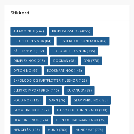
Stikkord
AFLAMO NOK
(242)
BIOPEISER-SHOP
(4055)
BRITISH FIRES NOK
(84)
BRYTERE OG KONTAKTER
(84)
BÅTTILBEHØR
(192)
COCOON FIRES NOK
(135)
DIMPLEX NOK
(215)
DOGMAN
(98)
DYR
(778)
DYSON NO
(99)
ECOSMART NOK
(143)
EKKOLODD OG KARTPLOTTER TILBEHØR
(125)
ELEKTROIMPORTØREN
(115)
EUKANUBA
(88)
FOCO NOK
(115)
GARN
(76)
GLAMMFIRE NOK
(86)
GLOW FIRE NOK
(197)
HAPPY COCOONING NOK
(138)
HEATSTRIP NOK
(124)
HEIN OG HAUGAARD NOK
(75)
HENGELÅS
(103)
HUND
(780)
HUNDEMAT
(778)