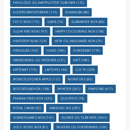
EKKOLODD OG KARTPLOTTER TILBEHØR
(125)
ELEKTROIMPORTØREN
(115)
EUKANUBA
(88)
FOCO NOK
(115)
GARN
(76)
GLAMMFIRE NOK
(86)
GLOW FIRE NOK
(197)
HAPPY COCOONING NOK
(138)
HEATSTRIP NOK
(124)
HEIN OG HAUGAARD NOK
(75)
HENGELÅS
(103)
HUND
(780)
HUNDEMAT
(778)
INNREDNING OG INTERIØR
(237)
KATT
(780)
KATTEMAT
(779)
LAPTOPS
(146)
LCD TV
(239)
MOBILTELEFONER APPLE
(112)
MONITORS
(80)
MOTORTILBEHOR
(138)
NYHETER
(261)
PAWSOME
(617)
PLANIKA FIRES NOK
(535)
QUICKTEST
(78)
ROYAL CANIN
(92)
SAMSUNG NO
(287)
SCANDIFLAMES NOK
(741)
SLUKER OG TILBEHØR
(1041)
SOLO STOVE NOK
(81)
TAUVERK OG FORTØYNING
(159)