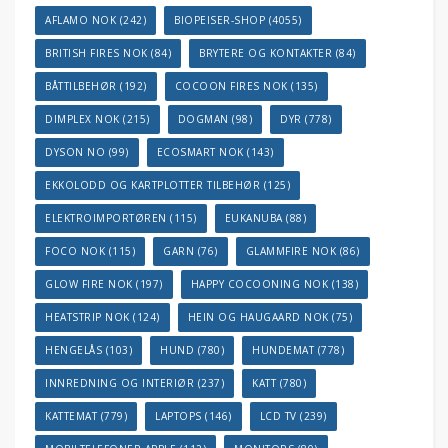
AFLAMO NOK
(242)
BIOPEISER-SHOP
(4055)
BRITISH FIRES NOK
(84)
BRYTERE OG KONTAKTER
(84)
BÅTTILBEHØR
(192)
COCOON FIRES NOK
(135)
DIMPLEX NOK
(215)
DOGMAN
(98)
DYR
(778)
DYSON NO
(99)
ECOSMART NOK
(143)
EKKOLODD OG KARTPLOTTER TILBEHØR
(125)
ELEKTROIMPORTØREN
(115)
EUKANUBA
(88)
FOCO NOK
(115)
GARN
(76)
GLAMMFIRE NOK
(86)
GLOW FIRE NOK
(197)
HAPPY COCOONING NOK
(138)
HEATSTRIP NOK
(124)
HEIN OG HAUGAARD NOK
(75)
HENGELÅS
(103)
HUND
(780)
HUNDEMAT
(778)
INNREDNING OG INTERIØR
(237)
KATT
(780)
KATTEMAT
(779)
LAPTOPS
(146)
LCD TV
(239)