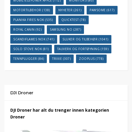
MOBILTELEFONER APPLE
(112)
MONITORS
(80)
MOTORTILBEHOR
(138)
NYHETER
(261)
PAWSOME
(617)
PLANIKA FIRES NOK
(535)
QUICKTEST
(78)
ROYAL CANIN
(92)
SAMSUNG NO
(287)
SCANDIFLAMES NOK
(741)
SLUKER OG TILBEHØR
(1041)
SOLO STOVE NOK
(81)
TAUVERK OG FORTØYNING
(159)
TENNPLUGGER
(84)
TRIXIE
(307)
ZOOPLUS
(778)
DJI Droner
DJI Droner har alt du trenger innen kategorien
Droner