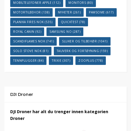
MOBILTELEFONER APPLE
(112)
MONITORS
(80)
MOTORTILBEHOR
(138)
NYHETER
(261)
PAWSOME
(617)
PLANIKA FIRES NOK
(535)
QUICKTEST
(78)
ROYAL CANIN
(92)
SAMSUNG NO
(287)
SCANDIFLAMES NOK
(741)
SLUKER OG TILBEHØR
(1041)
SOLO STOVE NOK
(81)
TAUVERK OG FORTØYNING
(159)
TENNPLUGGER
(84)
TRIXIE
(307)
ZOOPLUS
(778)
DJI Droner
DJI Droner har alt du trenger innen kategorien
Droner