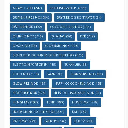
AFLAMO NOK
(242)
BIOPEISER-SHOP
(4055)
BRITISH FIRES NOK
(84)
BRYTERE OG KONTAKTER
(84)
BÅTTILBEHØR
(192)
COCOON FIRES NOK
(135)
DIMPLEX NOK
(215)
DOGMAN
(98)
DYR
(778)
DYSON NO
(99)
ECOSMART NOK
(143)
EKKOLODD OG KARTPLOTTER TILBEHØR
(125)
ELEKTROIMPORTØREN
(115)
EUKANUBA
(88)
FOCO NOK
(115)
GARN
(76)
GLAMMFIRE NOK
(86)
GLOW FIRE NOK
(197)
HAPPY COCOONING NOK
(138)
HEATSTRIP NOK
(124)
HEIN OG HAUGAARD NOK
(75)
HENGELÅS
(103)
HUND
(780)
HUNDEMAT
(778)
INNREDNING OG INTERIØR
(237)
KATT
(780)
KATTEMAT
(779)
LAPTOPS
(146)
LCD TV
(239)