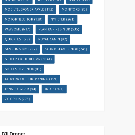
MOBILTELEFONER APPLE
(112)
MONITORS
(80)
MOTORTILBEHOR
(138)
NYHETER
(261)
PAWSOME
(617)
PLANIKA FIRES NOK
(535)
QUICKTEST
(78)
ROYAL CANIN
(92)
SAMSUNG NO
(287)
SCANDIFLAMES NOK
(741)
SLUKER OG TILBEHØR
(1041)
SOLO STOVE NOK
(81)
TAUVERK OG FORTØYNING
(159)
TENNPLUGGER
(84)
TRIXIE
(307)
ZOOPLUS
(778)
DJI Droner