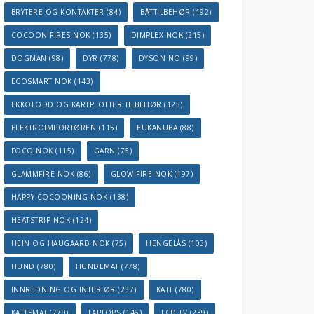
BRYTERE OG KONTAKTER
(84)
BÅTTILBEHØR
(192)
COCOON FIRES NOK
(135)
DIMPLEX NOK
(215)
DOGMAN
(98)
DYR
(778)
DYSON NO
(99)
ECOSMART NOK
(143)
EKKOLODD OG KARTPLOTTER TILBEHØR
(125)
ELEKTROIMPORTØREN
(115)
EUKANUBA
(88)
FOCO NOK
(115)
GARN
(76)
GLAMMFIRE NOK
(86)
GLOW FIRE NOK
(197)
HAPPY COCOONING NOK
(138)
HEATSTRIP NOK
(124)
HEIN OG HAUGAARD NOK
(75)
HENGELÅS
(103)
HUND
(780)
HUNDEMAT
(778)
INNREDNING OG INTERIØR
(237)
KATT
(780)
KATTEMAT
(779)
LAPTOPS
(146)
LCD TV
(239)