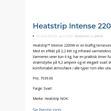
Heatstrip Intense 2
Skrevet den25. april 2026 i
Biopeiser
av
admin
Heatstrip™ Intense 2200W er en kraftig terrasse
Med en effekt på 2,2 kW og infrarød varmeteknol
Varmeren veier kun 6 kg, har en praktisk timer-
strømstyrke på 9,2 ampere og et elegant svart de
komfortabel atmosfære i alle typer rom eller ut
Pris: 7539.00
Farge: Svart
Merke: Heatstrip NOK
Se beste pris