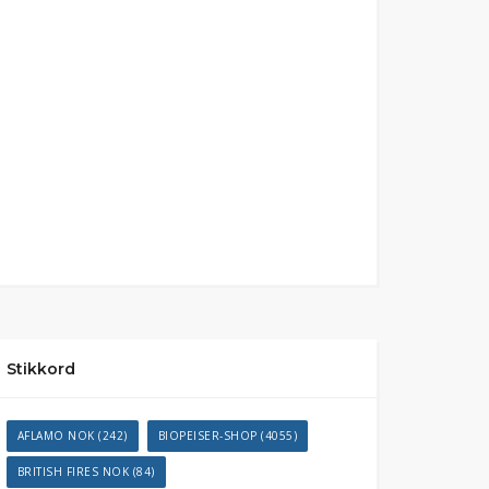
Stikkord
AFLAMO NOK
(242)
BIOPEISER-SHOP
(4055)
BRITISH FIRES NOK
(84)