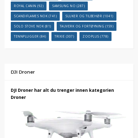
ROYAL CANIN
(92)
SAMSUNG NO
(287)
SCANDIFLAMES NOK
(741)
SLUKER OG TILBEHØR
(1041)
SOLO STOVE NOK
(81)
TAUVERK OG FORTØYNING
(159)
TENNPLUGGER
(84)
TRIXIE
(307)
ZOOPLUS
(778)
DJI Droner
DJI Droner har alt du trenger innen kategorien
Droner