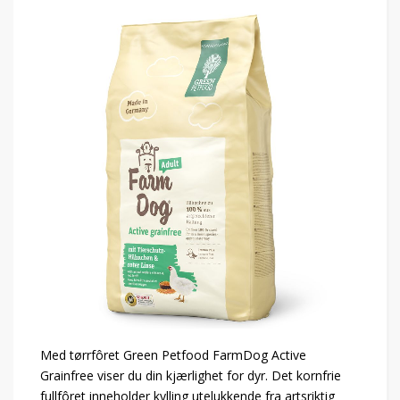
Med tørrfôret Green Petfood FarmDog Active
Grainfree viser du din kjærlighet for dyr. Det kornfrie
fullfôret inneholder kylling utelukkende fra artsriktig