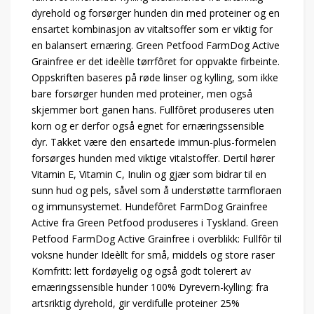
dyrehold og forsørger hunden din med proteiner og en
ensartet kombinasjon av vitaltsoffer som er viktig for
en balansert ernæring. Green Petfood FarmDog Active
Grainfree er det ideèlle tørrfôret for oppvakte firbeinte.
Oppskriften baseres på røde linser og kylling, som ikke
bare forsørger hunden med proteiner, men også
skjemmer bort ganen hans. Fullfôret produseres uten
korn og er derfor også egnet for ernæringssensible
dyr. Takket være den ensartede immun-plus-formelen
forsørges hunden med viktige vitalstoffer. Dertil hører
Vitamin E, Vitamin C, Inulin og gjær som bidrar til en
sunn hud og pels, såvel som å understøtte tarmfloraen
og immunsystemet. Hundefôret FarmDog Grainfree
Active fra Green Petfood produseres i Tyskland. Green
Petfood FarmDog Active Grainfree i overblikk: Fullfôr til
voksne hunder Ideèllt for små, middels og store raser
Kornfritt: lett fordøyelig og også godt tolerert av
ernæringssensible hunder 100% Dyrevern-kylling: fra
artsriktig dyrehold, gir verdifulle proteiner 25%