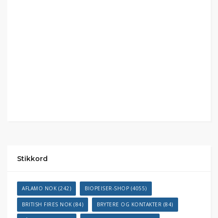
Stikkord
AFLAMO NOK
(242)
BIOPEISER-SHOP
(4055)
BRITISH FIRES NOK
(84)
BRYTERE OG KONTAKTER
(84)