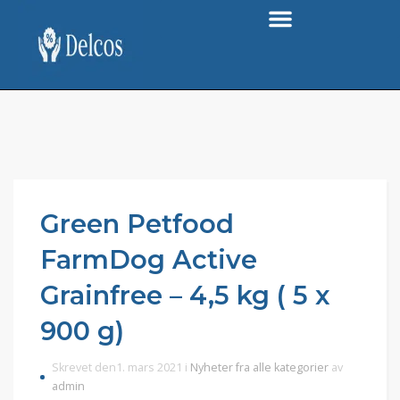
Green Petfood
FarmDog Active
Grainfree – 4,5 kg ( 5 x
900 g)
Skrevet den1. mars 2021 i
Nyheter fra alle kategorier
av
admin