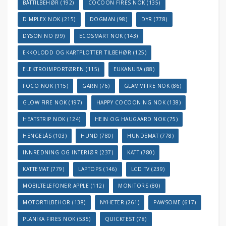
BÅTTILBEHØR
(192)
COCOON FIRES NOK
(135)
DIMPLEX NOK
(215)
DOGMAN
(98)
DYR
(778)
DYSON NO
(99)
ECOSMART NOK
(143)
EKKOLODD OG KARTPLOTTER TILBEHØR
(125)
ELEKTROIMPORTØREN
(115)
EUKANUBA
(88)
FOCO NOK
(115)
GARN
(76)
GLAMMFIRE NOK
(86)
GLOW FIRE NOK
(197)
HAPPY COCOONING NOK
(138)
HEATSTRIP NOK
(124)
HEIN OG HAUGAARD NOK
(75)
HENGELÅS
(103)
HUND
(780)
HUNDEMAT
(778)
INNREDNING OG INTERIØR
(237)
KATT
(780)
KATTEMAT
(779)
LAPTOPS
(146)
LCD TV
(239)
MOBILTELEFONER APPLE
(112)
MONITORS
(80)
MOTORTILBEHOR
(138)
NYHETER
(261)
PAWSOME
(617)
PLANIKA FIRES NOK
(535)
QUICKTEST
(78)