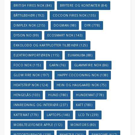
BRITISH FIRES NOK
(84)
BRYTERE OG KONTAKTER
(84)
BÅTTILBEHØR
(192)
COCOON FIRES NOK
(135)
DIMPLEX NOK
(215)
DOGMAN
(98)
DYR
(778)
DYSON NO
(99)
ECOSMART NOK
(143)
EKKOLODD OG KARTPLOTTER TILBEHØR
(125)
ELEKTROIMPORTØREN
(115)
EUKANUBA
(88)
FOCO NOK
(115)
GARN
(76)
GLAMMFIRE NOK
(86)
GLOW FIRE NOK
(197)
HAPPY COCOONING NOK
(138)
HEATSTRIP NOK
(124)
HEIN OG HAUGAARD NOK
(75)
HENGELÅS
(103)
HUND
(780)
HUNDEMAT
(778)
INNREDNING OG INTERIØR
(237)
KATT
(780)
KATTEMAT
(779)
LAPTOPS
(146)
LCD TV
(239)
MOBILTELEFONER APPLE
(112)
MONITORS
(80)
MOTORTILBEHOR
(138)
NYHETER
(261)
PAWSOME
(617)