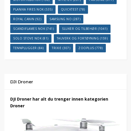
PLANIKA FIRES NOK
(535)
QUICKTEST
(78)
ROYAL CANIN
(92)
SAMSUNG NO
(287)
SCANDIFLAMES NOK
(741)
SLUKER OG TILBEHØR
(1041)
SOLO STOVE NOK
(81)
TAUVERK OG FORTØYNING
(159)
TENNPLUGGER
(84)
TRIXIE
(307)
ZOOPLUS
(778)
DJI Droner
DJI Droner har alt du trenger innen kategorien
Droner