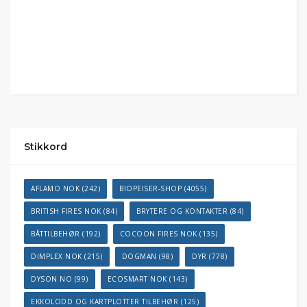
Stikkord
AFLAMO NOK
(242)
BIOPEISER-SHOP
(4055)
BRITISH FIRES NOK
(84)
BRYTERE OG KONTAKTER
(84)
BÅTTILBEHØR
(192)
COCOON FIRES NOK
(135)
DIMPLEX NOK
(215)
DOGMAN
(98)
DYR
(778)
DYSON NO
(99)
ECOSMART NOK
(143)
EKKOLODD OG KARTPLOTTER TILBEHØR
(125)