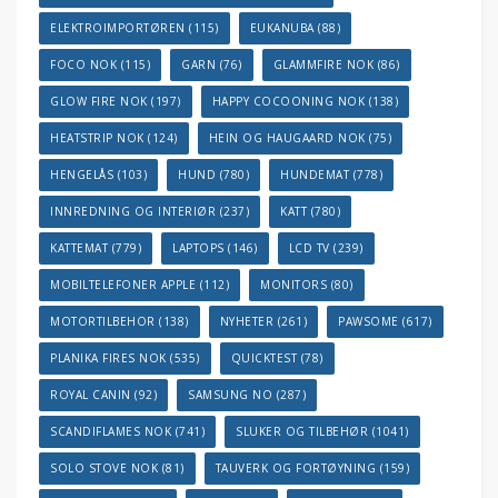
ELEKTROIMPORTØREN
(115)
EUKANUBA
(88)
FOCO NOK
(115)
GARN
(76)
GLAMMFIRE NOK
(86)
GLOW FIRE NOK
(197)
HAPPY COCOONING NOK
(138)
HEATSTRIP NOK
(124)
HEIN OG HAUGAARD NOK
(75)
HENGELÅS
(103)
HUND
(780)
HUNDEMAT
(778)
INNREDNING OG INTERIØR
(237)
KATT
(780)
KATTEMAT
(779)
LAPTOPS
(146)
LCD TV
(239)
MOBILTELEFONER APPLE
(112)
MONITORS
(80)
MOTORTILBEHOR
(138)
NYHETER
(261)
PAWSOME
(617)
PLANIKA FIRES NOK
(535)
QUICKTEST
(78)
ROYAL CANIN
(92)
SAMSUNG NO
(287)
SCANDIFLAMES NOK
(741)
SLUKER OG TILBEHØR
(1041)
SOLO STOVE NOK
(81)
TAUVERK OG FORTØYNING
(159)