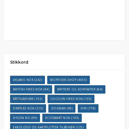
Stikkord
AFLAMO NOK
(242)
BIOPEISER-SHOP
(4055)
BRITISH FIRES NOK
(84)
BRYTERE OG KONTAKTER
(84)
BÅTTILBEHØR
(192)
COCOON FIRES NOK
(135)
DIMPLEX NOK
(215)
DOGMAN
(98)
DYR
(778)
DYSON NO
(99)
ECOSMART NOK
(143)
EKKOLODD OG KARTPLOTTER TILBEHØR
(125)