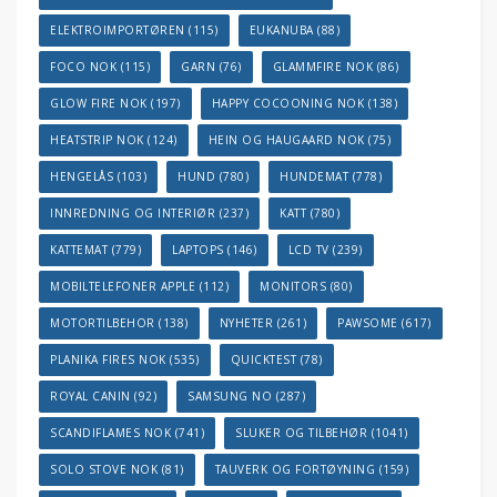
ELEKTROIMPORTØREN
(115)
EUKANUBA
(88)
FOCO NOK
(115)
GARN
(76)
GLAMMFIRE NOK
(86)
GLOW FIRE NOK
(197)
HAPPY COCOONING NOK
(138)
HEATSTRIP NOK
(124)
HEIN OG HAUGAARD NOK
(75)
HENGELÅS
(103)
HUND
(780)
HUNDEMAT
(778)
INNREDNING OG INTERIØR
(237)
KATT
(780)
KATTEMAT
(779)
LAPTOPS
(146)
LCD TV
(239)
MOBILTELEFONER APPLE
(112)
MONITORS
(80)
MOTORTILBEHOR
(138)
NYHETER
(261)
PAWSOME
(617)
PLANIKA FIRES NOK
(535)
QUICKTEST
(78)
ROYAL CANIN
(92)
SAMSUNG NO
(287)
SCANDIFLAMES NOK
(741)
SLUKER OG TILBEHØR
(1041)
SOLO STOVE NOK
(81)
TAUVERK OG FORTØYNING
(159)