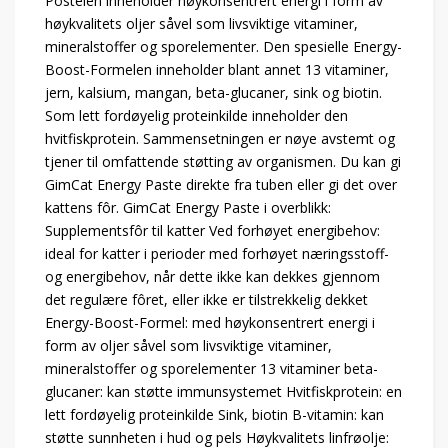
Posteien inneholder høykonsentrert energi i form av
høykvalitets oljer såvel som livsviktige vitaminer,
mineralstoffer og sporelementer. Den spesielle Energy-
Boost-Formelen inneholder blant annet 13 vitaminer,
jern, kalsium, mangan, beta-glucaner, sink og biotin.
Som lett fordøyelig proteinkilde inneholder den
hvitfiskprotein. Sammensetningen er nøye avstemt og
tjener til omfattende støtting av organismen. Du kan gi
GimCat Energy Paste direkte fra tuben eller gi det over
kattens fôr. GimCat Energy Paste i overblikk:
Supplementsfôr til katter Ved forhøyet energibehov:
ideal for katter i perioder med forhøyet næringsstoff-
og energibehov, når dette ikke kan dekkes gjennom
det regulære fôret, eller ikke er tilstrekkelig dekket
Energy-Boost-Formel: med høykonsentrert energi i
form av oljer såvel som livsviktige vitaminer,
mineralstoffer og sporelementer 13 vitaminer beta-
glucaner: kan støtte immunsystemet Hvitfiskprotein: en
lett fordøyelig proteinkilde Sink, biotin B-vitamin: kan
støtte sunnheten i hud og pels Høykvalitets linfrøolje: