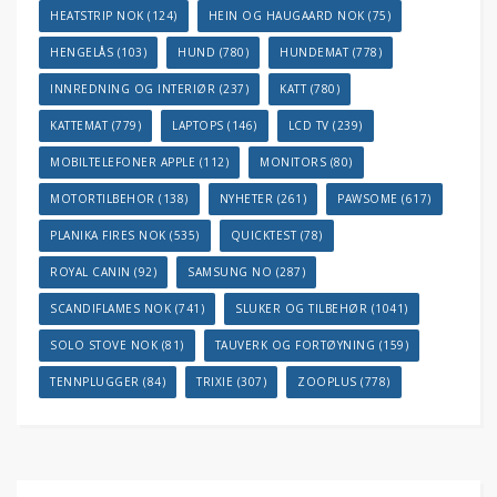
HEATSTRIP NOK
(124)
HEIN OG HAUGAARD NOK
(75)
HENGELÅS
(103)
HUND
(780)
HUNDEMAT
(778)
INNREDNING OG INTERIØR
(237)
KATT
(780)
KATTEMAT
(779)
LAPTOPS
(146)
LCD TV
(239)
MOBILTELEFONER APPLE
(112)
MONITORS
(80)
MOTORTILBEHOR
(138)
NYHETER
(261)
PAWSOME
(617)
PLANIKA FIRES NOK
(535)
QUICKTEST
(78)
ROYAL CANIN
(92)
SAMSUNG NO
(287)
SCANDIFLAMES NOK
(741)
SLUKER OG TILBEHØR
(1041)
SOLO STOVE NOK
(81)
TAUVERK OG FORTØYNING
(159)
TENNPLUGGER
(84)
TRIXIE
(307)
ZOOPLUS
(778)