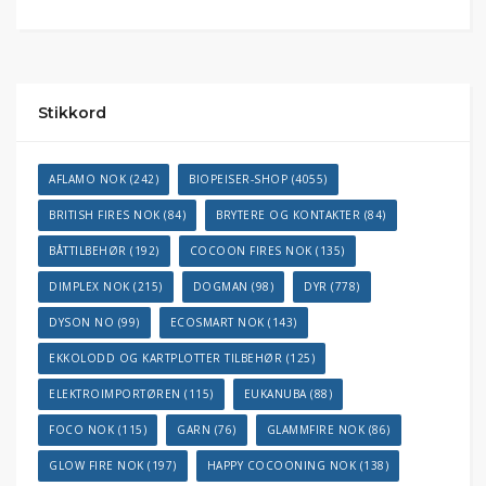
Stikkord
AFLAMO NOK
(242)
BIOPEISER-SHOP
(4055)
BRITISH FIRES NOK
(84)
BRYTERE OG KONTAKTER
(84)
BÅTTILBEHØR
(192)
COCOON FIRES NOK
(135)
DIMPLEX NOK
(215)
DOGMAN
(98)
DYR
(778)
DYSON NO
(99)
ECOSMART NOK
(143)
EKKOLODD OG KARTPLOTTER TILBEHØR
(125)
ELEKTROIMPORTØREN
(115)
EUKANUBA
(88)
FOCO NOK
(115)
GARN
(76)
GLAMMFIRE NOK
(86)
GLOW FIRE NOK
(197)
HAPPY COCOONING NOK
(138)