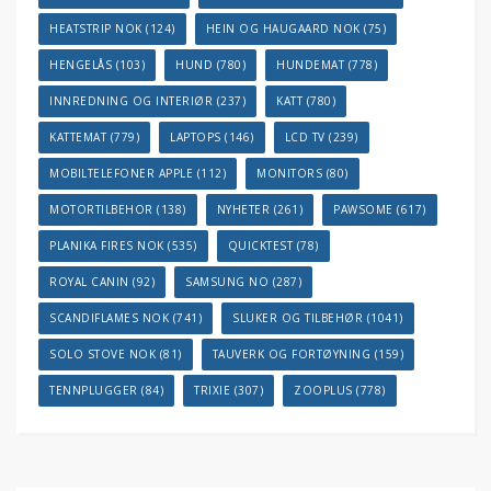
HEATSTRIP NOK
(124)
HEIN OG HAUGAARD NOK
(75)
HENGELÅS
(103)
HUND
(780)
HUNDEMAT
(778)
INNREDNING OG INTERIØR
(237)
KATT
(780)
KATTEMAT
(779)
LAPTOPS
(146)
LCD TV
(239)
MOBILTELEFONER APPLE
(112)
MONITORS
(80)
MOTORTILBEHOR
(138)
NYHETER
(261)
PAWSOME
(617)
PLANIKA FIRES NOK
(535)
QUICKTEST
(78)
ROYAL CANIN
(92)
SAMSUNG NO
(287)
SCANDIFLAMES NOK
(741)
SLUKER OG TILBEHØR
(1041)
SOLO STOVE NOK
(81)
TAUVERK OG FORTØYNING
(159)
TENNPLUGGER
(84)
TRIXIE
(307)
ZOOPLUS
(778)