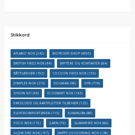
Stikkord
AFLAMO NOK
(242)
BIOPEISER-SHOP
(4055)
BRITISH FIRES NOK
(84)
BRYTERE OG KONTAKTER
(84)
BÅTTILBEHØR
(192)
COCOON FIRES NOK
(135)
DIMPLEX NOK
(215)
DOGMAN
(98)
DYR
(778)
DYSON NO
(99)
ECOSMART NOK
(143)
EKKOLODD OG KARTPLOTTER TILBEHØR
(125)
ELEKTROIMPORTØREN
(115)
EUKANUBA
(88)
FOCO NOK
(115)
GARN
(76)
GLAMMFIRE NOK
(86)
GLOW FIRE NOK
(197)
HAPPY COCOONING NOK
(138)