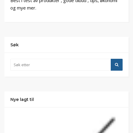
Best i test av produkter , gode tilbud , tips, økonomi
og mye mer.
Søk
Nye lagt til