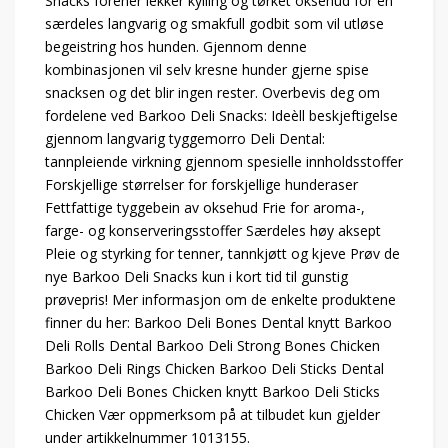
Snacks forener lekker kylling og tørket oksehud for en
særdeles langvarig og smakfull godbit som vil utløse
begeistring hos hunden. Gjennom denne
kombinasjonen vil selv kresne hunder gjerne spise
snacksen og det blir ingen rester. Overbevis deg om
fordelene ved Barkoo Deli Snacks: Ideèll beskjeftigelse
gjennom langvarig tyggemorro Deli Dental:
tannpleiende virkning gjennom spesielle innholdsstoffer
Forskjellige størrelser for forskjellige hunderaser
Fettfattige tyggebein av oksehud Frie for aroma-,
farge- og konserveringsstoffer Særdeles høy aksept
Pleie og styrking for tenner, tannkjøtt og kjeve Prøv de
nye Barkoo Deli Snacks kun i kort tid til gunstig
prøvepris! Mer informasjon om de enkelte produktene
finner du her: Barkoo Deli Bones Dental knytt Barkoo
Deli Rolls Dental Barkoo Deli Strong Bones Chicken
Barkoo Deli Rings Chicken Barkoo Deli Sticks Dental
Barkoo Deli Bones Chicken knytt Barkoo Deli Sticks
Chicken Vær oppmerksom på at tilbudet kun gjelder
under artikkelnummer 1013155.