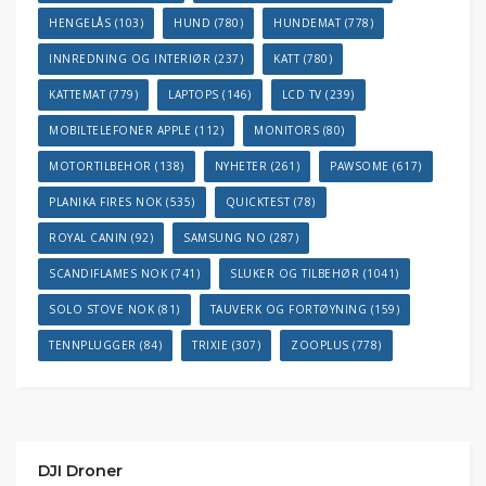
HENGELÅS
(103)
HUND
(780)
HUNDEMAT
(778)
INNREDNING OG INTERIØR
(237)
KATT
(780)
KATTEMAT
(779)
LAPTOPS
(146)
LCD TV
(239)
MOBILTELEFONER APPLE
(112)
MONITORS
(80)
MOTORTILBEHOR
(138)
NYHETER
(261)
PAWSOME
(617)
PLANIKA FIRES NOK
(535)
QUICKTEST
(78)
ROYAL CANIN
(92)
SAMSUNG NO
(287)
SCANDIFLAMES NOK
(741)
SLUKER OG TILBEHØR
(1041)
SOLO STOVE NOK
(81)
TAUVERK OG FORTØYNING
(159)
TENNPLUGGER
(84)
TRIXIE
(307)
ZOOPLUS
(778)
DJI Droner