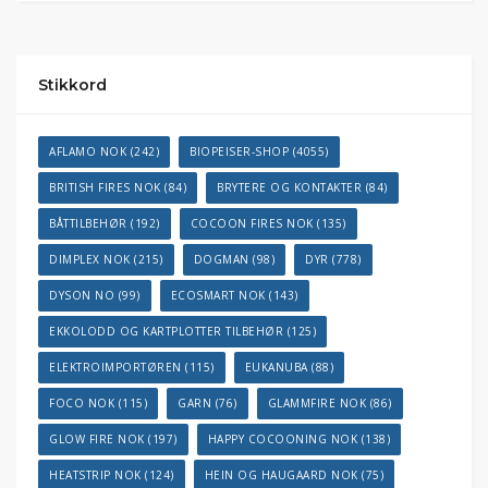
Stikkord
AFLAMO NOK
(242)
BIOPEISER-SHOP
(4055)
BRITISH FIRES NOK
(84)
BRYTERE OG KONTAKTER
(84)
BÅTTILBEHØR
(192)
COCOON FIRES NOK
(135)
DIMPLEX NOK
(215)
DOGMAN
(98)
DYR
(778)
DYSON NO
(99)
ECOSMART NOK
(143)
EKKOLODD OG KARTPLOTTER TILBEHØR
(125)
ELEKTROIMPORTØREN
(115)
EUKANUBA
(88)
FOCO NOK
(115)
GARN
(76)
GLAMMFIRE NOK
(86)
GLOW FIRE NOK
(197)
HAPPY COCOONING NOK
(138)
HEATSTRIP NOK
(124)
HEIN OG HAUGAARD NOK
(75)