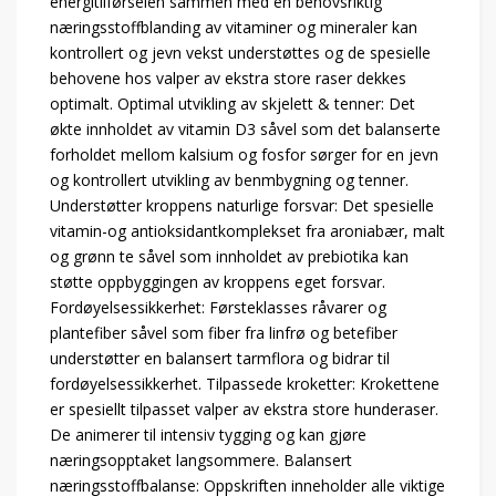
energitilførselen sammen med en behovsriktig
næringsstoffblanding av vitaminer og mineraler kan
kontrollert og jevn vekst understøttes og de spesielle
behovene hos valper av ekstra store raser dekkes
optimalt. Optimal utvikling av skjelett & tenner: Det
økte innholdet av vitamin D3 såvel som det balanserte
forholdet mellom kalsium og fosfor sørger for en jevn
og kontrollert utvikling av benmbygning og tenner.
Understøtter kroppens naturlige forsvar: Det spesielle
vitamin-og antioksidantkomplekset fra aroniabær, malt
og grønn te såvel som innholdet av prebiotika kan
støtte oppbyggingen av kroppens eget forsvar.
Fordøyelsessikkerhet: Førsteklasses råvarer og
plantefiber såvel som fiber fra linfrø og betefiber
understøtter en balansert tarmflora og bidrar til
fordøyelsessikkerhet. Tilpassede kroketter: Krokettene
er spesiellt tilpasset valper av ekstra store hunderaser.
De animerer til intensiv tygging og kan gjøre
næringsopptaket langsommere. Balansert
næringsstoffbalanse: Oppskriften inneholder alle viktige