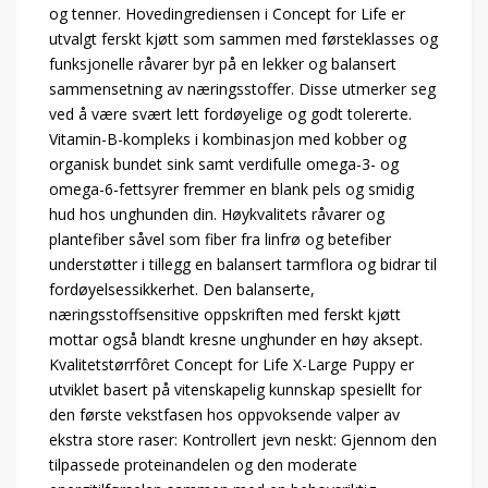
og tenner. Hovedingrediensen i Concept for Life er
utvalgt ferskt kjøtt som sammen med førsteklasses og
funksjonelle råvarer byr på en lekker og balansert
sammensetning av næringsstoffer. Disse utmerker seg
ved å være svært lett fordøyelige og godt tolererte.
Vitamin-B-kompleks i kombinasjon med kobber og
organisk bundet sink samt verdifulle omega-3- og
omega-6-fettsyrer fremmer en blank pels og smidig
hud hos unghunden din. Høykvalitets råvarer og
plantefiber såvel som fiber fra linfrø og betefiber
understøtter i tillegg en balansert tarmflora og bidrar til
fordøyelsessikkerhet. Den balanserte,
næringsstoffsensitive oppskriften med ferskt kjøtt
mottar også blandt kresne unghunder en høy aksept.
Kvalitetstørrfôret Concept for Life X-Large Puppy er
utviklet basert på vitenskapelig kunnskap spesiellt for
den første vekstfasen hos oppvoksende valper av
ekstra store raser: Kontrollert jevn neskt: Gjennom den
tilpassede proteinandelen og den moderate