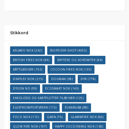
Stikkord
AFLAMO NOK
(242)
BIOPEISER-SHOP
(4055)
BRITISH FIRES NOK
(84)
BRYTERE OG KONTAKTER
(84)
BÅTTILBEHØR
(192)
COCOON FIRES NOK
(135)
DIMPLEX NOK
(215)
DOGMAN
(98)
DYR
(778)
DYSON NO
(99)
ECOSMART NOK
(143)
EKKOLODD OG KARTPLOTTER TILBEHØR
(125)
ELEKTROIMPORTØREN
(115)
EUKANUBA
(88)
FOCO NOK
(115)
GARN
(76)
GLAMMFIRE NOK
(86)
GLOW FIRE NOK
(197)
HAPPY COCOONING NOK
(138)