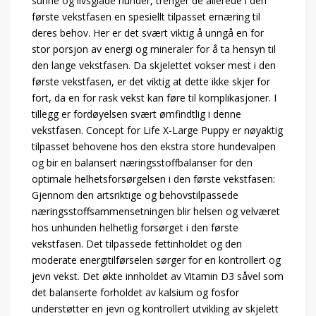
sunne og livsglade hunder, trenger de allerede i den
første vekstfasen en spesiellt tilpasset ernæring til
deres behov. Her er det svært viktig å unngå en for
stor porsjon av energi og mineraler for å ta hensyn til
den lange vekstfasen. Da skjelettet vokser mest i den
første vekstfasen, er det viktig at dette ikke skjer for
fort, da en for rask vekst kan føre til komplikasjoner. I
tillegg er fordøyelsen svært ømfindtlig i denne
vekstfasen. Concept for Life X-Large Puppy er nøyaktig
tilpasset behovene hos den ekstra store hundevalpen
og bir en balansert næringsstoffbalanser for den
optimale helhetsforsørgelsen i den første vekstfasen:
Gjennom den artsriktige og behovstilpassede
næringsstoffsammensetningen blir helsen og velværet
hos unhunden helhetlig forsørget i den første
vekstfasen. Det tilpassede fettinholdet og den
moderate energitilførselen sørger for en kontrollert og
jevn vekst. Det økte innholdet av Vitamin D3 såvel som
det balanserte forholdet av kalsium og fosfor
understøtter en jevn og kontrollert utvikling av skjelett