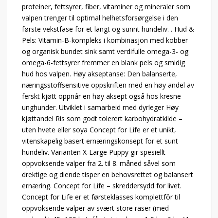
proteiner, fettsyrer, fiber, vitaminer og mineraler som
valpen trenger til optimal helhetsforsørgelse i den
første vekstfase for et langt og sunnt hundeliv. . Hud &
Pels: Vitamin-B-kompleks i kombinasjon med kobber
og organisk bundet sink samt verdifulle omega-3- og
omega-6-fettsyrer fremmer en blank pels og smidig
hud hos valpen. Høy akseptanse: Den balanserte,
næringsstoffsensitive oppskriften med en høy andel av
ferskt kjøtt oppnår en høy aksept også hos kresne
unghunder. Utviklet i samarbeid med dyrleger Høy
kjøttandel Ris som godt tolerert karbohydratkilde –
uten hvete eller soya Concept for Life er et unikt,
vitenskapelig basert ernæringskonsept for et sunt
hundeliv. Varianten X-Large Puppy gir spesiellt
oppvoksende valper fra 2. til 8. måned såvel som
drektige og diende tisper en behovsrettet og balansert
ernæring. Concept for Life – skreddersydd for livet.
Concept for Life er et førsteklasses komplettfôr til
oppvoksende valper av svært store raser (med