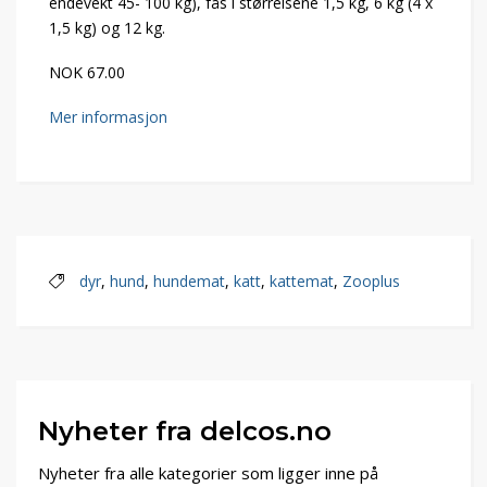
endevekt 45- 100 kg), fås i størrelsene 1,5 kg, 6 kg (4 x
1,5 kg) og 12 kg.
NOK 67.00
Mer informasjon
dyr
,
hund
,
hundemat
,
katt
,
kattemat
,
Zooplus
Nyheter fra delcos.no
Nyheter fra alle kategorier som ligger inne på