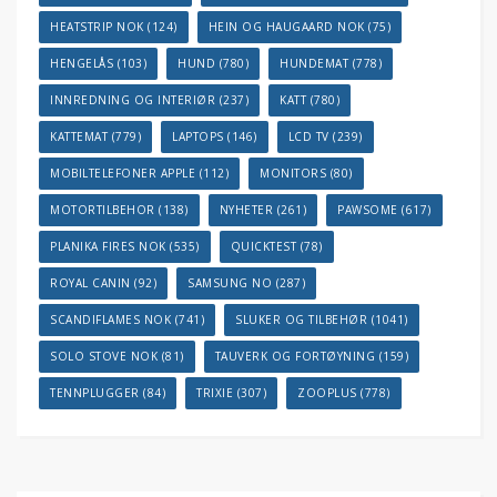
HEATSTRIP NOK
(124)
HEIN OG HAUGAARD NOK
(75)
HENGELÅS
(103)
HUND
(780)
HUNDEMAT
(778)
INNREDNING OG INTERIØR
(237)
KATT
(780)
KATTEMAT
(779)
LAPTOPS
(146)
LCD TV
(239)
MOBILTELEFONER APPLE
(112)
MONITORS
(80)
MOTORTILBEHOR
(138)
NYHETER
(261)
PAWSOME
(617)
PLANIKA FIRES NOK
(535)
QUICKTEST
(78)
ROYAL CANIN
(92)
SAMSUNG NO
(287)
SCANDIFLAMES NOK
(741)
SLUKER OG TILBEHØR
(1041)
SOLO STOVE NOK
(81)
TAUVERK OG FORTØYNING
(159)
TENNPLUGGER
(84)
TRIXIE
(307)
ZOOPLUS
(778)