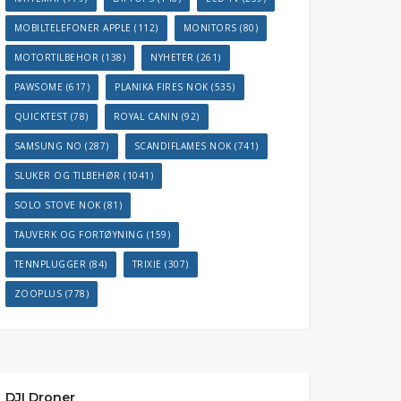
MOBILTELEFONER APPLE
(112)
MONITORS
(80)
MOTORTILBEHOR
(138)
NYHETER
(261)
PAWSOME
(617)
PLANIKA FIRES NOK
(535)
QUICKTEST
(78)
ROYAL CANIN
(92)
SAMSUNG NO
(287)
SCANDIFLAMES NOK
(741)
SLUKER OG TILBEHØR
(1041)
SOLO STOVE NOK
(81)
TAUVERK OG FORTØYNING
(159)
TENNPLUGGER
(84)
TRIXIE
(307)
ZOOPLUS
(778)
DJI Droner