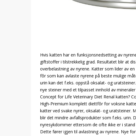
Hvis katten har en funksjonsnedsetting av nyrene,
giftstoffer i tilstrekkelig grad. Resultatet blir at
overbelastning av nyrene. Katter som lider av en
fôr som kan avlaste nyrene på beste mulige måt
urin kan det f.eks. oppstå oksalat- og uratsteine
nye steiner med et tilpasset innhold av mineraler
Concept for Life Veterinary Diet Renal katten? Con
High-Premium komplett diettfôr for voksne katte
katter ved svake nyrer, oksalat- og uratsteiner. 
blir det mindre avfallsprodukter som f.eks. urin. 
nyresykdommer ettersom de ofte ikke er i stand t
Dette fører igjen til avlastning av nyrene. Nye f