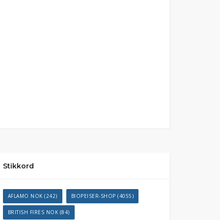
Stikkord
AFLAMO NOK
(242)
BIOPEISER-SHOP
(4055)
BRITISH FIRES NOK
(84)