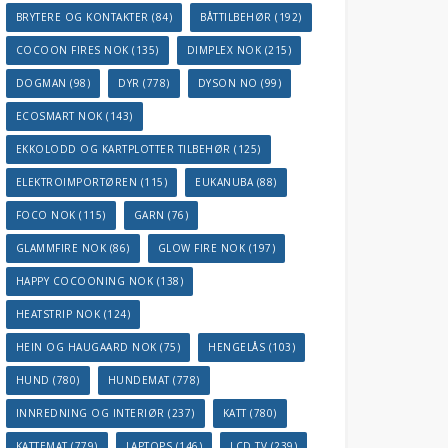
BRYTERE OG KONTAKTER
(84)
BÅTTILBEHØR
(192)
COCOON FIRES NOK
(135)
DIMPLEX NOK
(215)
DOGMAN
(98)
DYR
(778)
DYSON NO
(99)
ECOSMART NOK
(143)
EKKOLODD OG KARTPLOTTER TILBEHØR
(125)
ELEKTROIMPORTØREN
(115)
EUKANUBA
(88)
FOCO NOK
(115)
GARN
(76)
GLAMMFIRE NOK
(86)
GLOW FIRE NOK
(197)
HAPPY COCOONING NOK
(138)
HEATSTRIP NOK
(124)
HEIN OG HAUGAARD NOK
(75)
HENGELÅS
(103)
HUND
(780)
HUNDEMAT
(778)
INNREDNING OG INTERIØR
(237)
KATT
(780)
KATTEMAT
(779)
LAPTOPS
(146)
LCD TV
(239)