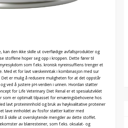
 kan den ikke skille ut overflødige avfallsprodukter og
 disse stoffene hoper seg opp i kroppen. Dette fører til
 nyresykdom som f.eks. kronisk nyreinsuffiens trenger et
e. Med et for lavt væskeinntak i kombinasjon med sur
r. Det er mulig å redusere muligheten for at det oppstår
 og ved å justere pH-verdien i urinen. Hvordan støtter
cept for Life Veterinary Diet Renal er et spesialutviklet
r som er optimalt tilpasset for ernæringsbehovene hos
Med lavt proteininnhold og bruk av høykvalitative proteiner
Det lave innholdet av fosfor støtter katter med
il å skille ut overskytende mengder av dette stoffet.
orekomster av blæresteiner, som f.eks. oksalat- og