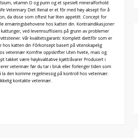
alsium, vitamin D og purin og et spesielt mineralforhold
ife Veterinary Diet Renal er et fôr med høy aksept for å
n, da disse som oftest har liten appetitt. Concept for
elle ernæringsbehovene hos katten din. Kontraindikasjoner:
er kattunger, ved leverinsuffisiens på grunn av problemer
ittsteiner. Vår kvalitetsgaranti: Komplett diettfôr som er
 hos katten din Fôrkonsept basert på vitenskapelig
s veterinær Kornfrie oppskrifter Uten hvete, mais og
pt takket være høykvalitative kjøttråvarer Produsert i
erer veterinær før du tar i bruk eller forlenger tiden som
 gå la den komme regelmessig på kontroll hos veterinær.
ikkelig kontakte veterinær.