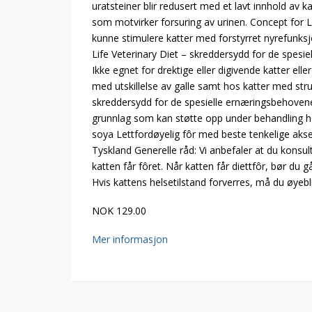
uratsteiner blir redusert med et lavt innhold av k
som motvirker forsuring av urinen. Concept for L
kunne stimulere katter med forstyrret nyrefunksjo
Life Veterinary Diet – skreddersydd for de spesi
Ikke egnet for drektige eller digivende katter ell
med utskillelse av galle samt hos katter med struv
skreddersydd for de spesielle ernæringsbehovene
grunnlag som kan støtte opp under behandling ho
soya Lettfordøyelig fôr med beste tenkelige akse
Tyskland Generelle råd: Vi anbefaler at du konsult
katten får fôret. Når katten får diettfôr, bør du
Hvis kattens helsetilstand forverres, må du øyebl
NOK 129.00
Mer informasjon