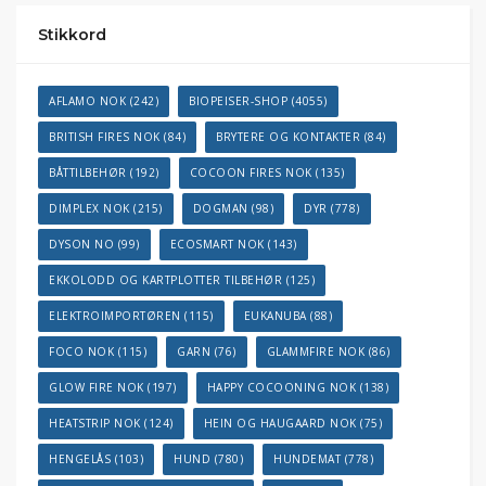
Stikkord
AFLAMO NOK
(242)
BIOPEISER-SHOP
(4055)
BRITISH FIRES NOK
(84)
BRYTERE OG KONTAKTER
(84)
BÅTTILBEHØR
(192)
COCOON FIRES NOK
(135)
DIMPLEX NOK
(215)
DOGMAN
(98)
DYR
(778)
DYSON NO
(99)
ECOSMART NOK
(143)
EKKOLODD OG KARTPLOTTER TILBEHØR
(125)
ELEKTROIMPORTØREN
(115)
EUKANUBA
(88)
FOCO NOK
(115)
GARN
(76)
GLAMMFIRE NOK
(86)
GLOW FIRE NOK
(197)
HAPPY COCOONING NOK
(138)
HEATSTRIP NOK
(124)
HEIN OG HAUGAARD NOK
(75)
HENGELÅS
(103)
HUND
(780)
HUNDEMAT
(778)