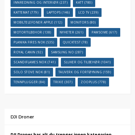
INNREDNING OG INTERIØR
(237)
KATT
(780)
KATTEMAT
(779)
LAPTOPS
(146)
LCD TV
(239)
MOBILTELEFONER APPLE
(112)
MONITORS
(80)
MOTORTILBEHOR
(138)
NYHETER
(261)
PAWSOME
(617)
PLANIKA FIRES NOK
(535)
QUICKTEST
(78)
ROYAL CANIN
(92)
SAMSUNG NO
(287)
SCANDIFLAMES NOK
(741)
SLUKER OG TILBEHØR
(1041)
SOLO STOVE NOK
(81)
TAUVERK OG FORTØYNING
(159)
TENNPLUGGER
(84)
TRIXIE
(307)
ZOOPLUS
(778)
DJI Droner
DJI Droner har alt du trenger innen kategorien