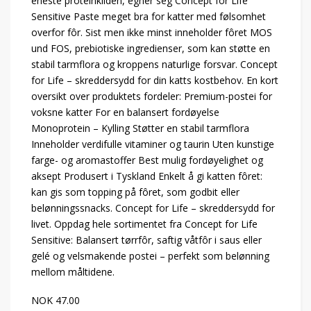
eneste proteinkilden, egner seg Concept for Life
Sensitive Paste meget bra for katter med følsomhet
overfor fôr. Sist men ikke minst inneholder fôret MOS
und FOS, prebiotiske ingredienser, som kan støtte en
stabil tarmflora og kroppens naturlige forsvar. Concept
for Life – skreddersydd for din katts kostbehov. En kort
oversikt over produktets fordeler: Premium-postei for
voksne katter For en balansert fordøyelse
Monoprotein – Kylling Støtter en stabil tarmflora
Inneholder verdifulle vitaminer og taurin Uten kunstige
farge- og aromastoffer Best mulig fordøyelighet og
aksept Produsert i Tyskland Enkelt å gi katten fôret:
kan gis som topping på fôret, som godbit eller
belønningssnacks. Concept for Life – skreddersydd for
livet. Oppdag hele sortimentet fra Concept for Life
Sensitive: Balansert tørrfôr, saftig våtfôr i saus eller
gelé og velsmakende postei – perfekt som belønning
mellom måltidene.
NOK 47.00