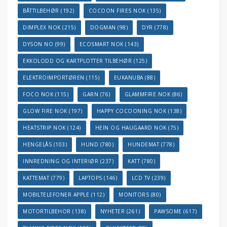
BÅTTILBEHØR
(192)
COCOON FIRES NOK
(135)
DIMPLEX NOK
(215)
DOGMAN
(98)
DYR
(778)
DYSON NO
(99)
ECOSMART NOK
(143)
EKKOLODD OG KARTPLOTTER TILBEHØR
(125)
ELEKTROIMPORTØREN
(115)
EUKANUBA
(88)
FOCO NOK
(115)
GARN
(76)
GLAMMFIRE NOK
(86)
GLOW FIRE NOK
(197)
HAPPY COCOONING NOK
(138)
HEATSTRIP NOK
(124)
HEIN OG HAUGAARD NOK
(75)
HENGELÅS
(103)
HUND
(780)
HUNDEMAT
(778)
INNREDNING OG INTERIØR
(237)
KATT
(780)
KATTEMAT
(779)
LAPTOPS
(146)
LCD TV
(239)
MOBILTELEFONER APPLE
(112)
MONITORS
(80)
MOTORTILBEHOR
(138)
NYHETER
(261)
PAWSOME
(617)