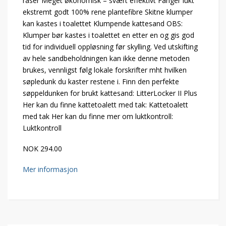
raser Meget økonomisk – svært effektivt Fanger lukt
ekstremt godt 100% rene plantefibre Skitne klumper
kan kastes i toalettet Klumpende kattesand OBS:
Klumper bør kastes i toalettet en etter en og gis god
tid for individuell oppløsning før skylling. Ved utskifting
av hele sandbeholdningen kan ikke denne metoden
brukes, vennligst følg lokale forskrifter mht hvilken
søpledunk du kaster restene i. Finn den perfekte
søppeldunken for brukt kattesand: LitterLocker II Plus
Her kan du finne kattetoalett med tak: Kattetoalett
med tak Her kan du finne mer om luktkontroll:
Luktkontroll
NOK 294.00
Mer informasjon