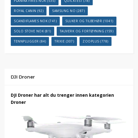
PLANIKA FIRES NOK
(535)
QUICKTEST
(78)
ROYAL CANIN
(92)
SAMSUNG NO
(287)
SCANDIFLAMES NOK
(741)
SLUKER OG TILBEHØR
(1041)
SOLO STOVE NOK
(81)
TAUVERK OG FORTØYNING
(159)
TENNPLUGGER
(84)
TRIXIE
(307)
ZOOPLUS
(778)
DJI Droner
DJI Droner har alt du trenger innen kategorien
Droner